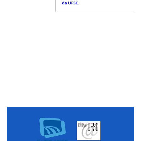
da UFSC
.