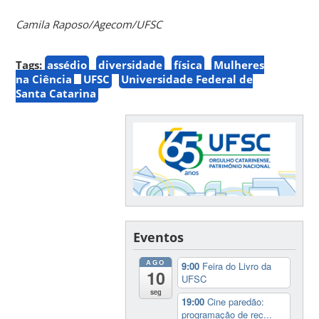
Camila Raposo/Agecom/UFSC
Tags:
assédio
diversidade
física
Mulheres
na Ciência
UFSC
Universidade Federal de
Santa Catarina
Eventos
AGO
9:00
Feira do Livro da
10
UFSC
seg
19:00
Cine paredão:
programação de rec...