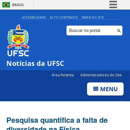
BRASIL
Simplifique!
ACESSIBILIDADE
ALTO CONTRASTE
MAPA DO SITE
Comunica BR
Participe
Acesso à informação
Legislação
Notícias da UFSC
Canais
Área Restrita
Administradores do Site
MENU
Pesquisa quantifica a falta de
diversidade na Física