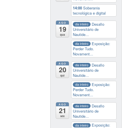
14:00
Soberania
tecnológica e digital
AGO
Desafio
dia inteiro
19
Universitário de
Nautide...
qua
Exposição:
dia inteiro
Perder Tudo.
Novament...
AGO
Desafio
dia inteiro
20
Universitário de
Nautide...
qui
Exposição:
dia inteiro
Perder Tudo.
Novament...
AGO
Desafio
dia inteiro
21
Universitário de
Nautide...
sex
Exposição:
dia inteiro