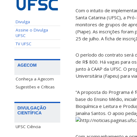
Com o intuito de implementa
Santa Catarina (UFSC), a Pró
Divulga
monitores de grupos de apre
Assine o Divulga
(Piape). As inscrições foram
UFSC
25 de julho. A ficha de inscri
TV UFSC
O período do contrato será 
de R$ 800. Há vagas para o
AGECOM
junto à CAAP da UFSC. O pr
Universitária (Fapeu) para vi
Conheça a Agecom
Sugestões e Críticas
“A proposta do Programa é f
base do Ensino Médio, inicia
Bioquímica e Leitura e Produ
DIVULGAÇÃO
Janaína Santos. O apoio ped
CIENTÍFICA
UFSC Ciência
Com acompanhamento e orient