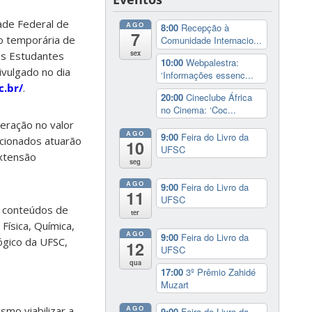
ade Federal de
AGO
8:00
Recepção à
7
ão temporária de
Comunidade Internacio...
sex
os Estudantes
10:00
Webpalestra:
divulgado no dia
‘Informações essenc...
c.br/
.
20:00
Cineclube África
no Cinema: ‘Coc...
eração no valor
AGO
9:00
Feira do Livro da
lecionados atuarão
10
UFSC
xtensão
seg
AGO
9:00
Feira do Livro da
11
UFSC
e conteúdos de
ter
Física, Química,
AGO
9:00
Feira do Livro da
ógico da UFSC,
12
UFSC
qua
17:00
3º Prêmio Zahidé
Muzart
AGO
mo viabilizar a
9:00
Feira do Livro da