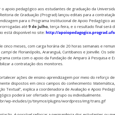
r o apoio pedagógico aos estudantes de graduação da Universid
-Reitoria de Graduação (Prograd) lançou editais para a contrataç
ndizagem para o Programa Institucional de Apoio Pedagógico a
 prorrogadas até
9 de julho
, terça-feira, e o resultado final será 
ção está disponível no site:
http://apoiopedagogico.prograd.ufs
de cinco meses, com carga horária de 20 horas semanais e remun
s
campi
de Florianópolis, Araranguá, Curitibanos e Joinville. Os se
ograma conta com o apoio da Fundação de Amparo à Pesquisa e E
abilizar a contratação dos monitores.
ortalecer ações de ensino-aprendizagem por meio do reforço d
lmente dispostos em cinco campos do conhecimento: Matemática, 
ção Textual”, explica a coordenadora de Avaliação e Apoio Pedag
agógico poderá ser ofertado em grupo ou individualmente.
ação, é possível reforçar a permanência dos estudantes ou mes