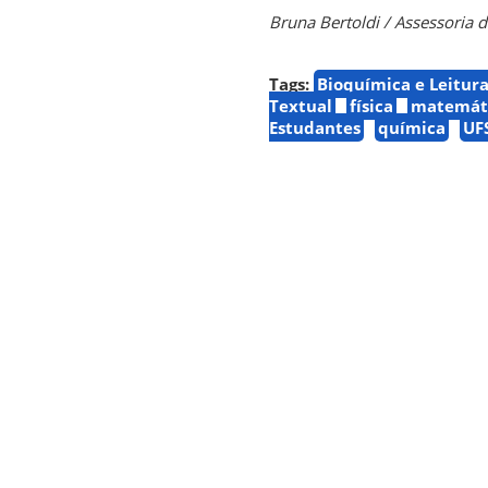
Bruna Bertoldi / Assessoria 
Tags:
Bioquímica e Leitur
Textual
física
matemát
Estudantes
química
UF