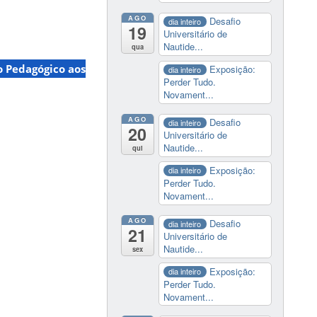
AGO
Desafio
dia inteiro
19
Universitário de
Nautide...
qua
o Pedagógico aos
Exposição:
dia inteiro
Perder Tudo.
Novament...
AGO
Desafio
dia inteiro
20
Universitário de
Nautide...
qui
Exposição:
dia inteiro
Perder Tudo.
Novament...
AGO
Desafio
dia inteiro
21
Universitário de
Nautide...
sex
Exposição:
dia inteiro
Perder Tudo.
Novament...