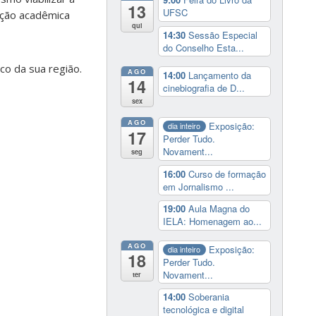
13
UFSC
ação acadêmica
qui
14:30
Sessão Especial
do Conselho Esta...
ico da sua região.
AGO
14:00
Lançamento da
14
cinebiografia de D...
sex
AGO
Exposição:
dia inteiro
17
Perder Tudo.
Novament...
seg
16:00
Curso de formação
em Jornalismo ...
19:00
Aula Magna do
IELA: Homenagem ao...
AGO
Exposição:
dia inteiro
18
Perder Tudo.
Novament...
ter
14:00
Soberania
tecnológica e digital