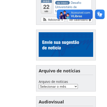
AGO
Desafio
dia inteiro
22
Universitário de
Nautide...
sáb
Adicionar
Ver calendário
Arquivo de notícias
Arquivo de notícias
Audiovisual