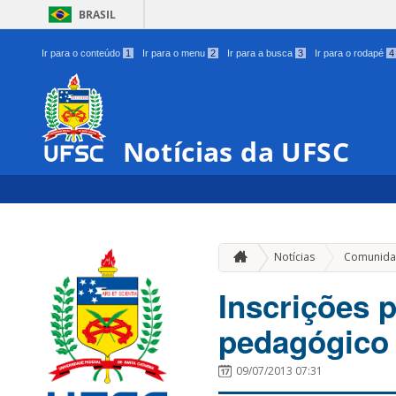
BRASIL
Ir para o conteúdo
1
Ir para o menu
2
Ir para a busca
3
Ir para o rodapé
4
Notícias da UFSC
Notícias
Comunida
Inscrições 
pedagógico 
09/07/2013 07:31