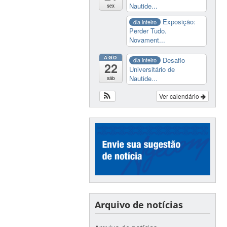
Nautide...
sex
Exposição:
dia inteiro
Perder Tudo.
Novament...
AGO
Desafio
dia inteiro
22
Universitário de
Nautide...
sáb
Ver calendário
Arquivo de notícias