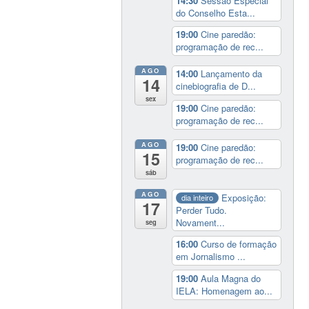
14:30
Sessão Especial
do Conselho Esta...
19:00
Cine paredão:
programação de rec...
AGO
14:00
Lançamento da
14
cinebiografia de D...
sex
19:00
Cine paredão:
programação de rec...
AGO
19:00
Cine paredão:
15
programação de rec...
sáb
AGO
Exposição:
dia inteiro
17
Perder Tudo.
Novament...
seg
16:00
Curso de formação
em Jornalismo ...
19:00
Aula Magna do
IELA: Homenagem ao...