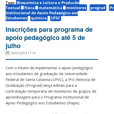
Tags:
Bioquímica e Leitura e Produção
Textual
física
matemática
monitores
prograd
P
Institucional de Apoio Pedagógico aos
Estudantes
química
UFSC
Inscrições para programa de
apoio pedagógico até 5 de
julho
04/07/2013 17:10
Com o intuito de implementar o apoio pedagógico
aos estudantes de graduação da Universidade
Federal de Santa Catarina (UFSC), a Pró-Reitoria de
Graduação (Prograd) lança editais para a
contratação temporária de monitores de grupos de
aprendizagem para o Programa Institucional de
Apoio Pedagógico aos Estudantes (Piape).