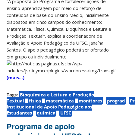
“A proposta do Programa é fortalecer ações de
ensino-aprendizagem por meio do reforço de
conteúdos de base do Ensino Médio, inicialmente
dispostos em cinco campos do conhecimento:
Matemática, Física, Química, Bioquímica e Leitura e
Produção Textual”, explica a coordenadora de
Avaliação e Apoio Pedagógico da UFSC, Janaína
Santos. O apoio pedagógico poderá ser ofertado
em grupo ou individualmente.
(mais…)
Tags:
Bioquímica e Leitura e Produção
Textual
física
matemática
monitores
prograd
P
Institucional de Apoio Pedagógico aos
Estudantes
química
UFSC
Programa de apoio