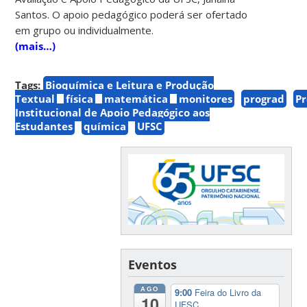
Santos. O apoio pedagógico poderá ser ofertado
em grupo ou individualmente.
(mais…)
Tags:
Bioquímica e Leitura e Produção
Textual
física
matemática
monitores
prograd
P
Institucional de Apoio Pedagógico aos
Estudantes
química
UFSC
Eventos
AGO
9:00
Feira do Livro da
10
UFSC