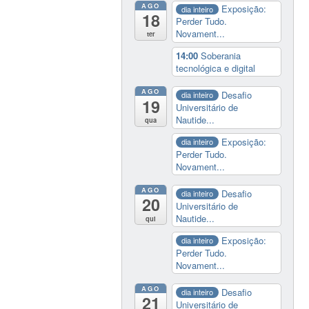
AGO
Exposição:
dia inteiro
18
Perder Tudo.
Novament...
ter
14:00
Soberania
tecnológica e digital
AGO
Desafio
dia inteiro
19
Universitário de
Nautide...
qua
Exposição:
dia inteiro
Perder Tudo.
Novament...
AGO
Desafio
dia inteiro
20
Universitário de
Nautide...
qui
Exposição:
dia inteiro
Perder Tudo.
Novament...
AGO
Desafio
dia inteiro
21
Universitário de