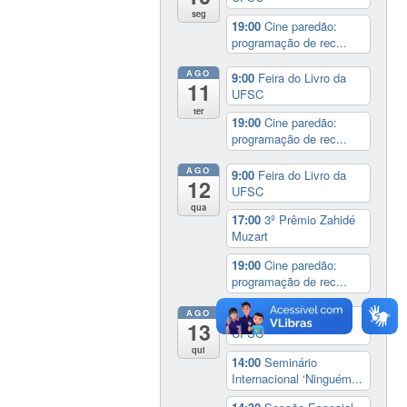
seg
19:00
Cine paredão:
programação de rec...
AGO
9:00
Feira do Livro da
11
UFSC
ter
19:00
Cine paredão:
programação de rec...
AGO
9:00
Feira do Livro da
12
UFSC
qua
17:00
3º Prêmio Zahidé
Muzart
19:00
Cine paredão:
programação de rec...
AGO
9:00
Feira do Livro da
13
UFSC
qui
14:00
Seminário
Internacional ‘Ninguém...