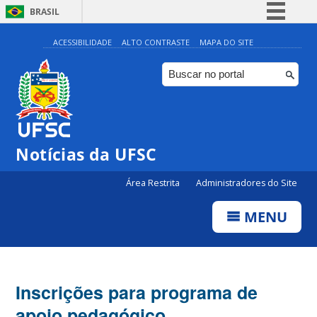
BRASIL
Simplifique!
ACESSIBILIDADE
ALTO CONTRASTE
MAPA DO SITE
Comunica BR
Participe
Acesso à informação
Legislação
Notícias da UFSC
Canais
Área Restrita
Administradores do Site
MENU
Inscrições para programa de
apoio pedagógico