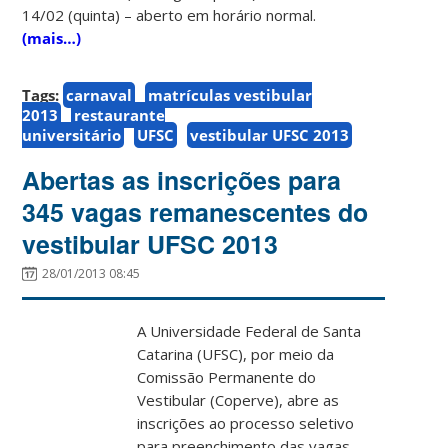
14/02 (quinta) – aberto em horário normal.
(mais…)
Tags:
carnaval
matrículas vestibular
2013
restaurante
universitário
UFSC
vestibular UFSC 2013
Abertas as inscrições para
345 vagas remanescentes do
vestibular UFSC 2013
28/01/2013 08:45
A Universidade Federal de Santa
Catarina (UFSC), por meio da
Comissão Permanente do
Vestibular (Coperve), abre as
inscrições ao processo seletivo
para preenchimento das vagas