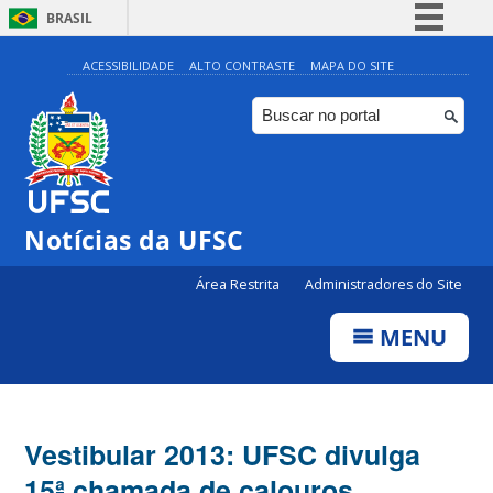
BRASIL
Simplifique!
ACESSIBILIDADE
ALTO CONTRASTE
MAPA DO SITE
Comunica BR
Participe
Acesso à informação
Legislação
Notícias da UFSC
Canais
Área Restrita
Administradores do Site
MENU
Vestibular 2013: UFSC divulga
15ª chamada de calouros