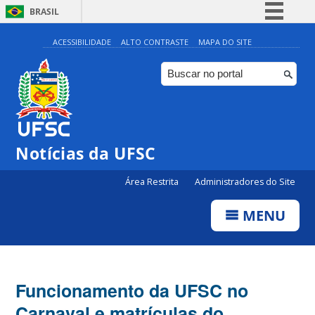
BRASIL
Simplifique!
ACESSIBILIDADE
ALTO CONTRASTE
MAPA DO SITE
Comunica BR
Participe
Acesso à informação
Legislação
Notícias da UFSC
Canais
Área Restrita
Administradores do Site
MENU
Funcionamento da UFSC no
Carnaval e matrículas do