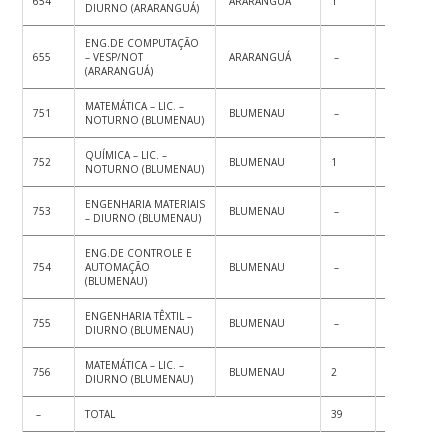
654
ARARANGUÁ
1
–
1
DIURNO (ARARANGUÁ)
ENG.DE COMPUTAÇÃO
655
– VESP/NOT
ARARANGUÁ
–
1
1
(ARARANGUÁ)
MATEMÁTICA – LIC. –
751
BLUMENAU
–
2
2
NOTURNO (BLUMENAU)
QUÍMICA – LIC. –
752
BLUMENAU
1
1
2
NOTURNO (BLUMENAU)
ENGENHARIA MATERIAIS
753
BLUMENAU
–
1
1
– DIURNO (BLUMENAU)
ENG.DE CONTROLE E
754
AUTOMAÇÃO
BLUMENAU
–
1
1
(BLUMENAU)
ENGENHARIA TÊXTIL –
755
BLUMENAU
–
1
1
DIURNO (BLUMENAU)
MATEMÁTICA – LIC. –
756
BLUMENAU
2
–
2
DIURNO (BLUMENAU)
–
TOTAL
39
37
7