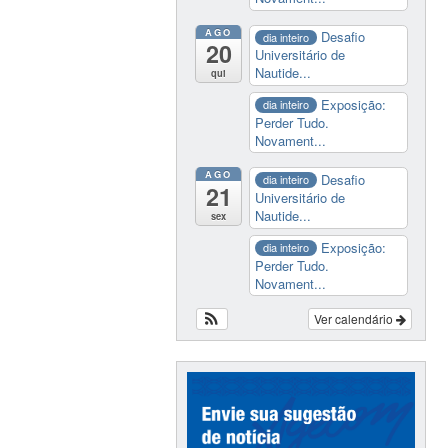
AGO
Desafio
dia inteiro
20
Universitário de
Nautide...
qui
Exposição:
dia inteiro
Perder Tudo.
Novament...
AGO
Desafio
dia inteiro
21
Universitário de
Nautide...
sex
Exposição:
dia inteiro
Perder Tudo.
Novament...
Ver calendário