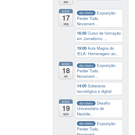
sex
AGO
Exposição:
dia inteiro
17
Perder Tudo.
Novament...
seg
16:00
Curso de formação
em Jornalismo ...
19:00
Aula Magna do
IELA: Homenagem ao...
AGO
Exposição:
dia inteiro
18
Perder Tudo.
Novament...
ter
14:00
Soberania
tecnológica e digital
AGO
Desafio
dia inteiro
19
Universitário de
Nautide...
qua
Exposição:
dia inteiro
Perder Tudo.
Novament...