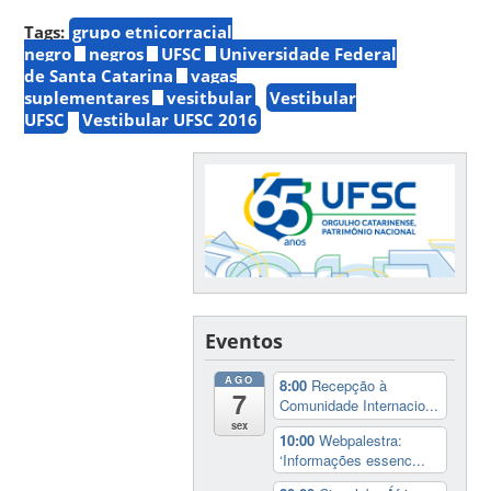
Tags:
grupo etnicorracial
negro
negros
UFSC
Universidade Federal
de Santa Catarina
vagas
suplementares
vesitbular
Vestibular
UFSC
Vestibular UFSC 2016
Eventos
AGO
8:00
Recepção à
7
Comunidade Internacio...
sex
10:00
Webpalestra:
‘Informações essenc...