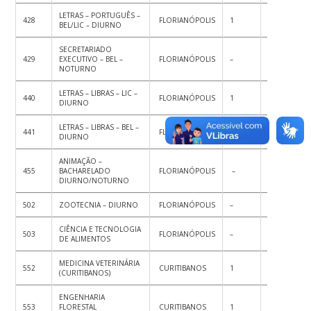
LETRAS – PORTUGUÊS –
428
FLORIANÓPOLIS
1
1
2
BEL/LIC – DIURNO
SECRETARIADO
429
EXECUTIVO – BEL –
FLORIANÓPOLIS
–
1
1
NOTURNO
LETRAS – LIBRAS – LIC –
440
FLORIANÓPOLIS
1
–
1
DIURNO
LETRAS – LIBRAS – BEL –
441
FLORIANÓPOLIS
1
–
1
DIURNO
ANIMAÇÃO –
455
BACHARELADO
FLORIANÓPOLIS
–
1
1
DIURNO/NOTURNO
502
ZOOTECNIA – DIURNO
FLORIANÓPOLIS
–
1
1
CIÊNCIA E TECNOLOGIA
503
FLORIANÓPOLIS
–
1
1
DE ALIMENTOS
MEDICINA VETERINÁRIA
552
CURITIBANOS
1
–
1
(CURITIBANOS)
ENGENHARIA
553
FLORESTAL
CURITIBANOS
1
1
2