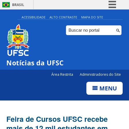
BRASIL
Simplifique!
ACESSIBILIDADE
ALTO CONTRASTE
MAPA DO SITE
Comunica BR
Participe
Acesso à informação
Legislação
Notícias da UFSC
Canais
Área Restrita
Administradores do Site
MENU
Feira de Cursos UFSC recebe
mais de 12 mil estudantes em