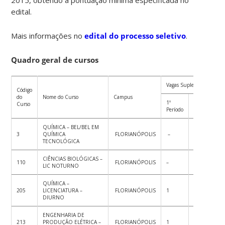
edital.
Mais informações no
edital do processo seletivo
.
Quadro geral de cursos
Vagas Suplementares
Código
do
Nome do Curso
Campus
1º
2º
Curso
T
Período
Período
QUÍMICA – BEL/BEL EM
3
QUÍMICA
FLORIANÓPOLIS
–
1
1
TECNOLÓGICA
CIÊNCIAS BIOLÓGICAS –
110
FLORIANÓPOLIS
–
1
1
LIC NOTURNO
QUÍMICA –
205
LICENCIATURA –
FLORIANÓPOLIS
1
1
2
DIURNO
ENGENHARIA DE
213
PRODUÇÃO ELÉTRICA –
FLORIANÓPOLIS
1
1
2