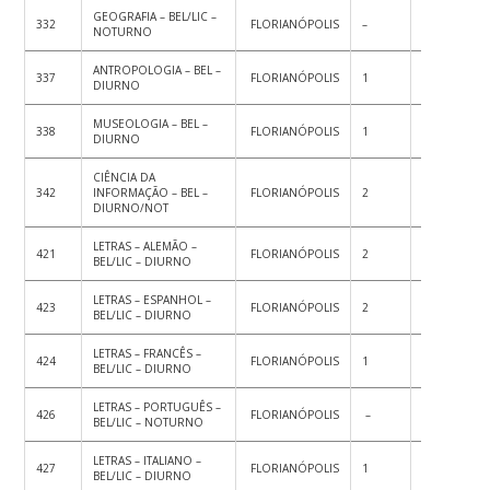
GEOGRAFIA – BEL/LIC –
332
FLORIANÓPOLIS
–
1
1
NOTURNO
ANTROPOLOGIA – BEL –
337
FLORIANÓPOLIS
1
–
1
DIURNO
MUSEOLOGIA – BEL –
338
FLORIANÓPOLIS
1
–
1
DIURNO
CIÊNCIA DA
342
INFORMAÇÃO – BEL –
FLORIANÓPOLIS
2
–
2
DIURNO/NOT
LETRAS – ALEMÃO –
421
FLORIANÓPOLIS
2
–
2
BEL/LIC – DIURNO
LETRAS – ESPANHOL –
423
FLORIANÓPOLIS
2
–
2
BEL/LIC – DIURNO
LETRAS – FRANCÊS –
424
FLORIANÓPOLIS
1
–
1
BEL/LIC – DIURNO
LETRAS – PORTUGUÊS –
426
FLORIANÓPOLIS
–
1
1
BEL/LIC – NOTURNO
LETRAS – ITALIANO –
427
FLORIANÓPOLIS
1
–
1
BEL/LIC – DIURNO