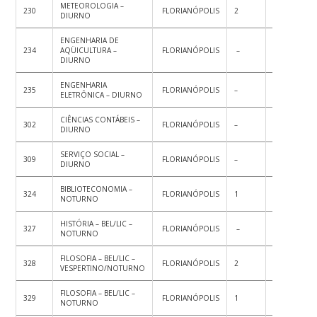
METEOROLOGIA –
230
FLORIANÓPOLIS
2
2
DIURNO
ENGENHARIA DE
234
AQÜICULTURA –
FLORIANÓPOLIS
–
1
1
DIURNO
ENGENHARIA
235
FLORIANÓPOLIS
–
1
1
ELETRÔNICA – DIURNO
CIÊNCIAS CONTÁBEIS –
302
FLORIANÓPOLIS
–
1
1
DIURNO
SERVIÇO SOCIAL –
309
FLORIANÓPOLIS
–
1
1
DIURNO
BIBLIOTECONOMIA –
324
FLORIANÓPOLIS
1
–
1
NOTURNO
HISTÓRIA – BEL/LIC –
327
FLORIANÓPOLIS
–
2
2
NOTURNO
FILOSOFIA – BEL/LIC –
328
FLORIANÓPOLIS
2
–
2
VESPERTINO/NOTURNO
FILOSOFIA – BEL/LIC –
329
FLORIANÓPOLIS
1
–
1
NOTURNO