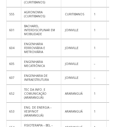
(CURITIBANOS)
AGRONOMIA
555
CURITIBANOS
1
1
2
(CURITIBANOS)
BACHAREL.
601
INTERDISCIPLINAR EM
JOINVILLE
1
1
2
MOBILIDADE
ENGENHARIA
604
FERROVIÁRIA E
JOINVILLE
1
1
2
METROVIÁRIA
ENGENHARIA
605
JOINVILLE
–
1
1
MECATRÔNICA
ENGENHARIA DE
607
JOINVILLE
–
1
1
INFRAESTRUTURA
TEC DA INFO. E
652
COMUNICAÇÃO
ARARANGUÁ
1
1
2
(ARARANGUÁ)
ENG. DE ENERGIA –
653
VESP/NOT
ARARANGUÁ
1
1
2
(ARARANGUÁ)
FISIOTERAPIA – BEL –