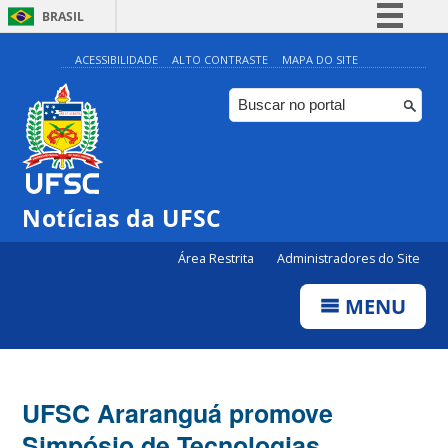
BRASIL
Simplifique!
ACESSIBILIDADE
ALTO CONTRASTE
MAPA DO SITE
Comunica BR
Participe
Acesso à informação
Legislação
Notícias da UFSC
Canais
Área Restrita
Administradores do Site
MENU
UFSC Araranguá promove
Simpósio de Tecnologias