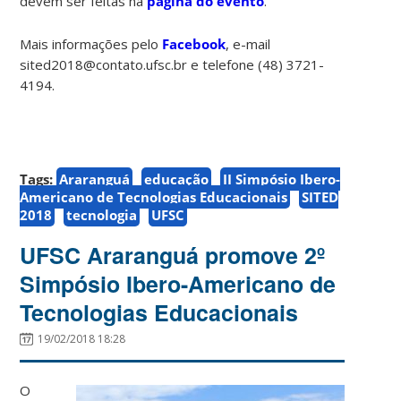
devem ser feitas na
página do evento
.
Mais informações pelo
Facebook
, e-mail
sited2018@contato.ufsc.br e telefone (48) 3721-
4194.
Tags:
Araranguá
educação
II Simpósio Ibero-
Americano de Tecnologias Educacionais
SITED
2018
tecnologia
UFSC
UFSC Araranguá promove 2º
Simpósio Ibero-Americano de
Tecnologias Educacionais
19/02/2018 18:28
O