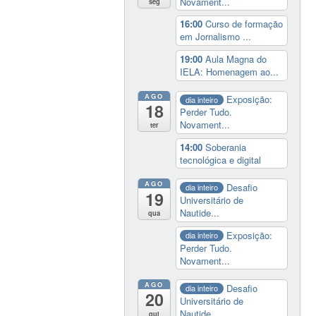
Novament...
seg
16:00
Curso de formação
em Jornalismo ...
19:00
Aula Magna do
IELA: Homenagem ao...
AGO
Exposição:
dia inteiro
18
Perder Tudo.
Novament...
ter
14:00
Soberania
tecnológica e digital
AGO
Desafio
dia inteiro
19
Universitário de
Nautide...
qua
Exposição:
dia inteiro
Perder Tudo.
Novament...
AGO
Desafio
dia inteiro
20
Universitário de
Nautide...
qui