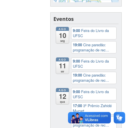
Eventos
AGO
9:00
Feira do Livro da
10
UFSC
seg
19:00
Cine paredão:
programação de rec...
AGO
9:00
Feira do Livro da
11
UFSC
ter
19:00
Cine paredão:
programação de rec...
AGO
9:00
Feira do Livro da
12
UFSC
qua
17:00
3º Prêmio Zahidé
Muzart
19:00
Cine paredão:
programação de rec...