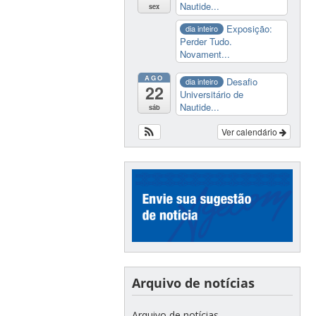
Nautide...
sex
Exposição:
dia inteiro
Perder Tudo.
Novament...
AGO
Desafio
dia inteiro
22
Universitário de
Nautide...
sáb
Ver calendário
Arquivo de notícias
Arquivo de notícias