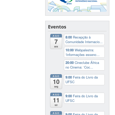
Eventos
AGO
8:00
Recepção à
7
Comunidade Internacio...
sex
10:00
Webpalestra:
‘Informações essenc...
20:00
Cineclube África
no Cinema: ‘Coc...
AGO
9:00
Feira do Livro da
10
UFSC
seg
AGO
9:00
Feira do Livro da
11
UFSC
ter
AGO
9:00
Feira do Livro da