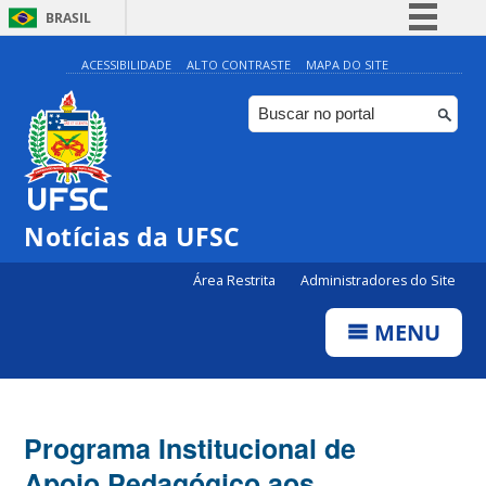
BRASIL
Simplifique!
ACESSIBILIDADE
ALTO CONTRASTE
MAPA DO SITE
Comunica BR
Participe
Acesso à informação
Legislação
Notícias da UFSC
Canais
Área Restrita
Administradores do Site
MENU
Programa Institucional de
Apoio Pedagógico aos