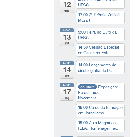
12
UFSC
qua
17:00
3º Prêmio Zahidé
Muzart
AGO
9:00
Feira do Livro da
13
UFSC
qui
14:30
Sessão Especial
do Conselho Esta...
AGO
14:00
Lançamento da
14
cinebiografia de D...
sex
AGO
Exposição:
dia inteiro
17
Perder Tudo.
Novament...
seg
16:00
Curso de formação
em Jornalismo ...
19:00
Aula Magna do
IELA: Homenagem ao...