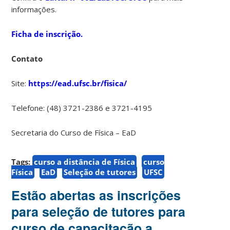
informações.
Ficha de inscrição.
Contato
Site:
https://ead.ufsc.br/fisica/
Telefone: (48) 3721-2386 e 3721-4195
Secretaria do Curso de Física – EaD
Tags:
curso a distância de Física
curso
Física
EaD
Seleção de tutores
UFSC
Estão abertas as inscrições
para seleção de tutores para
curso de capacitação a