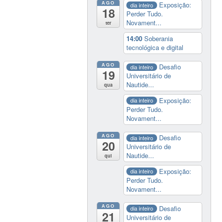
AGO
Exposição:
dia inteiro
18
Perder Tudo.
Novament...
ter
14:00
Soberania
tecnológica e digital
AGO
Desafio
dia inteiro
19
Universitário de
Nautide...
qua
Exposição:
dia inteiro
Perder Tudo.
Novament...
AGO
Desafio
dia inteiro
20
Universitário de
Nautide...
qui
Exposição:
dia inteiro
Perder Tudo.
Novament...
AGO
Desafio
dia inteiro
21
Universitário de