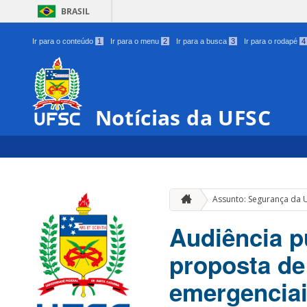
BRASIL
Ir para o conteúdo
1
Ir para o menu
2
Ir para a busca
3
Ir para o rodapé
4
Notícias da UFSC
Assunto: Segurança da 
Audiência p
proposta de
emergencia