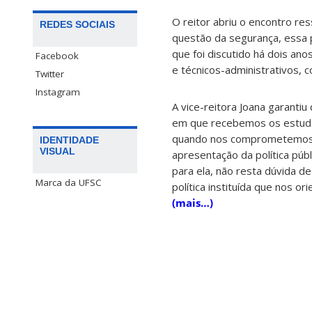
O reitor abriu o encontro re
REDES SOCIAIS
questão da segurança, essa 
que foi discutido há dois an
Facebook
e técnicos-administrativos, 
Twitter
Instagram
A vice-reitora Joana garanti
em que recebemos os estudan
quando nos comprometemos a
IDENTIDADE
VISUAL
apresentação da política públ
para ela, não resta dúvida 
Marca da UFSC
política instituída que nos or
(mais…)