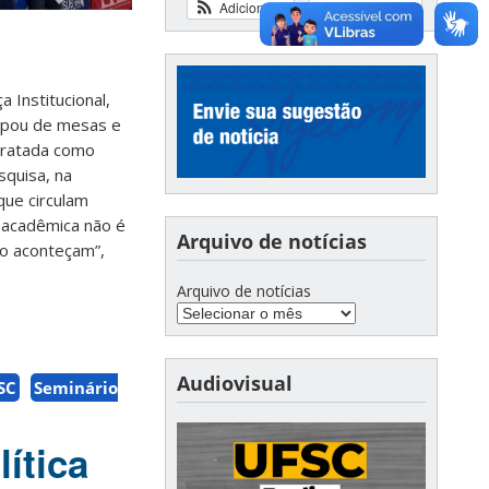
Adicionar
Ver calendário
 Institucional,
cipou de mesas e
 tratada como
squisa, na
que circulam
e acadêmica não é
Arquivo de notícias
ão aconteçam”,
Arquivo de notícias
Audiovisual
SC
Seminário
ítica