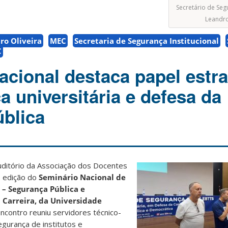
Secretário de Segu
Leandro
ro Oliveira
MEC
Secretaria de Segurança Institucional
C
acional destaca papel estra
 universitária e defesa da
blica
uditório da Associação dos Docentes
ª edição do
Seminário Nacional de
 – Segurança Pública e
Carreira, da Universidade
encontro reuniu servidores técnico-
egurança de institutos e