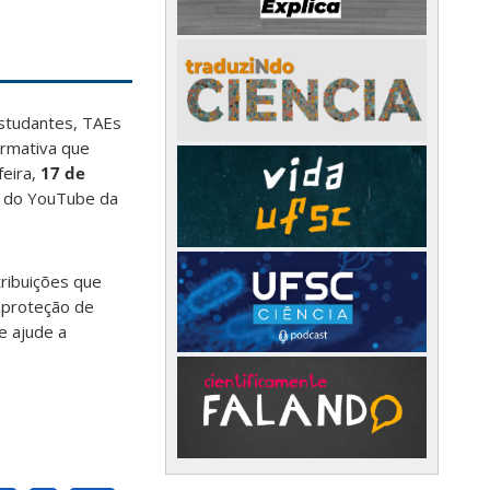
estudantes, TAEs
ormativa que
feira,
17 de
l do YouTube da
tribuições que
à proteção de
e ajude a