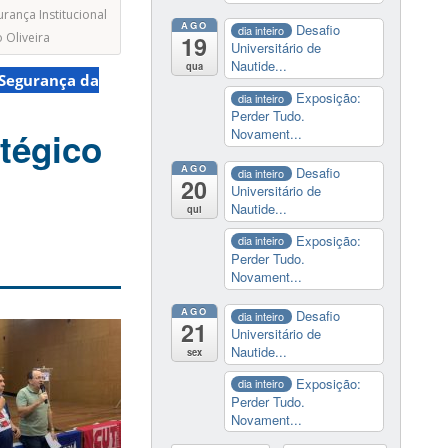
rança Institucional
AGO
Desafio
dia inteiro
 Oliveira
19
Universitário de
Nautide...
qua
Segurança da
Exposição:
dia inteiro
Perder Tudo.
tégico
Novament...
AGO
Desafio
dia inteiro
20
Universitário de
Nautide...
qui
Exposição:
dia inteiro
Perder Tudo.
Novament...
AGO
Desafio
dia inteiro
21
Universitário de
Nautide...
sex
Exposição:
dia inteiro
Perder Tudo.
Novament...