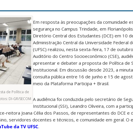
Em resposta às preocupações da comunidade est
segurança no Campus Trindade, em Florianópolis
Diretório Central dos Estudantes (DCE) em 10 d
Administração Central da Universidade Federal d
(UFSC) realizou, nesta sexta-feira, 17 de outubro
Auditório do Centro Socioeconômico (CSE), audiên
apresentar e debater a proposta de Política de
Institucional. Em discussão desde 2023, a minuta
consulta pública entre 16 de junho e 15 de agos
meio da Plataforma Participa + Brasil.
ta de Política de
Fotos: DI-GR/SECOM
A audiência foi conduzida pelo secretário de Seg
Institucional (SSI), Leandro Oliveira, com a partic
ice-reitora Joana Célia dos Passos, de representantes do DCE e da
ino, servidores docentes e técnicos, e comunidade em geral. O e
uTube da TV UFSC
.