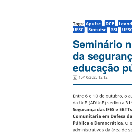
Tags:
Apufsc
DCE
Leand
UFSC
Sintufsc
SSI
UFS
Seminário n
da segurança
educação pú
15/10/2025 12:12
Entre 6 e 10 de outubro, o a
da UnB (ADUnB) sediou a 31
Segurança das IFES e EBTTs
Comunitária em Defesa da 
Pública e Democrática
. O 
administrativos da área de s