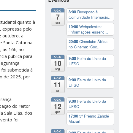
AGO
8:00
Recepção à
7
Comunidade Internacio...
udantil quanto à
sex
10:00
Webpalestra:
, expressa pelo
‘Informações essenc...
e outubro, a
20:00
Cineclube África
e Santa Catarina
no Cinema: ‘Coc...
, às 16h, no
cia pública para
AGO
9:00
Feira do Livro da
10
 Segurança
UFSC
 foi submetida à
seg
to de 2025, por
AGO
9:00
Feira do Livro da
11
UFSC
ter
urança
AGO
9:00
Feira do Livro da
12
ipação do reitor
UFSC
qua
 Sala Lilás, dos
17:00
3º Prêmio Zahidé
vento foi
Muzart
AGO
9:00
Feira do Livro da