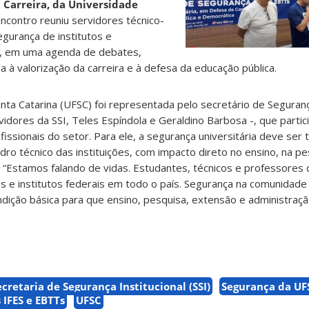
Carreira, da Universidade
encontro reuniu servidores técnico-
egurança de institutos e
s, em uma agenda de debates,
a à valorização da carreira e à defesa da educação pública.
nta Catarina (UFSC) foi representada pelo secretário de Segurança
rvidores da SSI, Teles Espíndola e Geraldino Barbosa -, que parti
issionais do setor. Para ele, a segurança universitária deve ser
ro técnico das instituições, com impacto direto no ensino, na pe
 “Estamos falando de vidas. Estudantes, técnicos e professores 
s e institutos federais em todo o país. Segurança na comunidad
ndição básica para que ensino, pesquisa, extensão e administraç
ecretaria de Segurança Institucional (SSI)
Segurança da UF
 IFES e EBTTs
UFSC