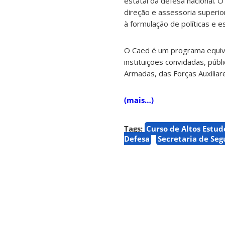
estatal da defesa nacional. O 
direção e assessoria superior
à formulação de políticas e 
O Cae
d é um programa equiva
instituições convidadas, públ
Armadas, das Forças Auxilia
(mais…)
Tags:
Curso de Altos Estud
Defesa
Secretaria de Segu