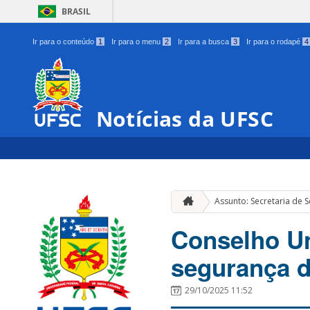
BRASIL
Ir para o conteúdo
1
Ir para o menu
2
Ir para a busca
3
Ir para o rodapé
4
Notícias da UFSC
Assunto: Secretaria de Se
Conselho Uni
segurança 
29/10/2025 11:52