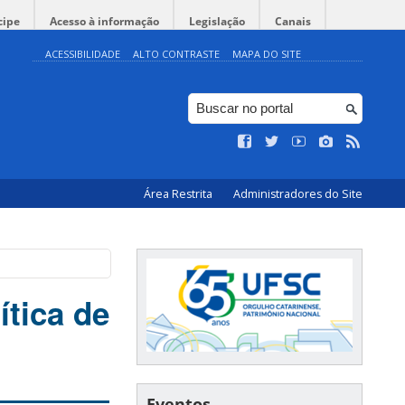
cipe
Acesso à informação
Legislação
Canais
ACESSIBILIDADE
ALTO CONTRASTE
MAPA DO SITE
Área Restrita
Administradores do Site
ítica de
Eventos