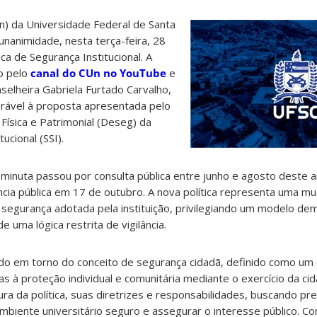
n) da Universidade Federal de Santa
unanimidade, nesta terça-feira, 28
ica de Segurança Institucional. A
vo pelo
canal do CUn no YouTube
e
selheira Gabriela Furtado Carvalho,
rável à proposta apresentada pelo
ísica e Patrimonial (Deseg) da
ucional (SSI).
minuta passou por consulta pública entre junho e agosto deste 
iência pública em 17 de outubro. A nova política representa uma m
e segurança adotada pela instituição, privilegiando um modelo de
e uma lógica restrita de vigilância.
o em torno do conceito de segurança cidadã, definido como um 
as à proteção individual e comunitária mediante o exercício da ci
tura da política, suas diretrizes e responsabilidades, buscando p
biente universitário seguro e assegurar o interesse público. C