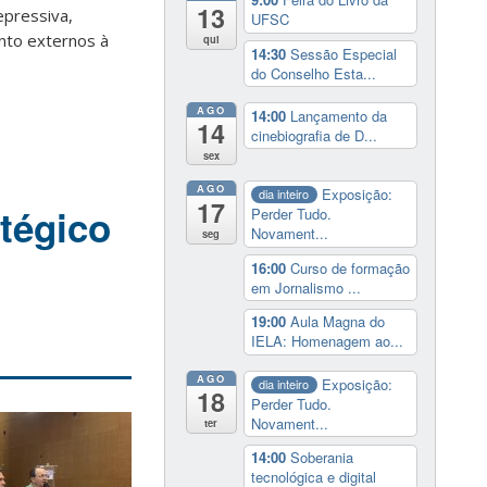
13
pressiva,
UFSC
nto externos à
qui
14:30
Sessão Especial
do Conselho Esta...
AGO
14:00
Lançamento da
14
cinebiografia de D...
sex
AGO
Exposição:
dia inteiro
17
tégico
Perder Tudo.
Novament...
seg
16:00
Curso de formação
em Jornalismo ...
19:00
Aula Magna do
IELA: Homenagem ao...
AGO
Exposição:
dia inteiro
18
Perder Tudo.
Novament...
ter
14:00
Soberania
tecnológica e digital