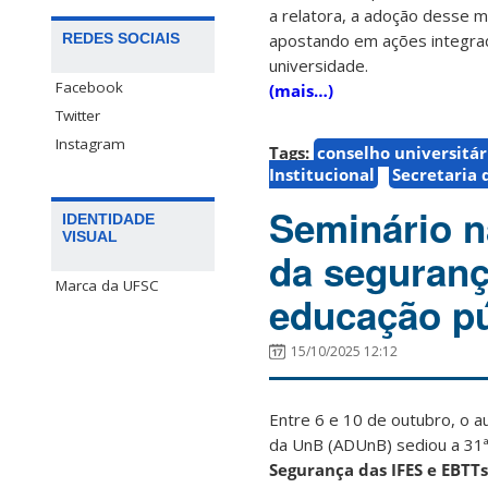
a relatora, a adoção desse
REDES SOCIAIS
apostando em ações integrad
universidade.
Facebook
(mais…)
Twitter
Instagram
Tags:
conselho universitár
Institucional
Secretaria 
Seminário n
IDENTIDADE
VISUAL
da segurança
Marca da UFSC
educação pú
15/10/2025 12:12
Entre 6 e 10 de outubro, o a
da UnB (ADUnB) sediou a 31
Segurança das IFES e EBTTs