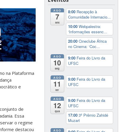
AGO
8:00
Recepção à
7
Comunidade Internacio...
sex
10:00
Webpalestra:
‘Informações essenc...
20:00
Cineclube África
no Cinema: ‘Coc...
AGO
9:00
Feira do Livro da
10
UFSC
seg
ano na Plataforma
AGO
9:00
Feira do Livro da
udança
11
UFSC
mocrático e
ter
AGO
9:00
Feira do Livro da
12
UFSC
conjunto de
qua
17:00
3º Prêmio Zahidé
dadania. Essa
Muzart
reservar o regime
onforme destacou
AGO
9:00
Feira do Livro da