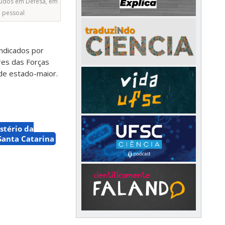
tudos em Defesa, em
o pessoal
indicados por
ores das Forças
de estado-maior.
stério da
Santa Catarina