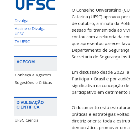
O Conselho Universitário (CU
Catarina (UFSC) aprovou por 
Divulga
de outubro, a minuta da Polít
Assine o Divulga
sessão foi transmitida ao vi
UFSC
contou com a relatoria da con
TV UFSC
que apresentou parecer favo
Departamento de Segurança F
Secretaria de Segurança Instit
AGECOM
Em discussão desde 2023, a 
Conheça a Agecom
Participa + Brasil e por aud
Sugestões e Críticas
significativa na concepção d
participativo em detrimento d
DIVULGAÇÃO
O documento está estruturad
CIENTÍFICA
práticas e estratégias voltad
UFSC Ciência
diretriz orienta toda a estru
democrático, promover um am