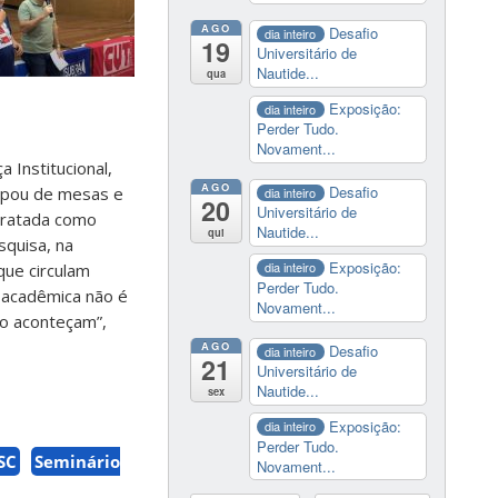
AGO
Desafio
dia inteiro
19
Universitário de
Nautide...
qua
Exposição:
dia inteiro
Perder Tudo.
Novament...
 Institucional,
AGO
Desafio
cipou de mesas e
dia inteiro
20
Universitário de
 tratada como
Nautide...
qui
squisa, na
Exposição:
dia inteiro
que circulam
Perder Tudo.
e acadêmica não é
Novament...
ão aconteçam”,
AGO
Desafio
dia inteiro
21
Universitário de
Nautide...
sex
Exposição:
dia inteiro
Perder Tudo.
SC
Seminário
Novament...