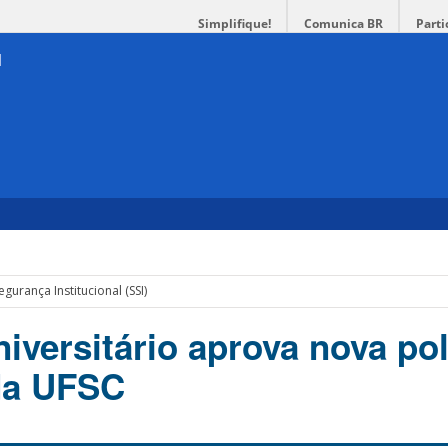
Simplifique!
Comunica BR
Parti
gurança Institucional (SSI)
versitário aprova nova pol
da UFSC