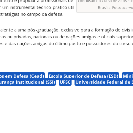
intuito é propiciar a profissionais de
conclusão do Curso de Altos Es
 um instrumental teórico-prático útil
Brasília. Foto: acerv
estratégias no campo da defesa.
lente a uma pós-graduação, exclusivo para a formação de civis 
icas ou privadas, nacionais ou de nações amigas e oficiais superi
res e das nações amigas do último posto e possuidores do curso 
os em Defesa (Cead)
Escola Superior de Defesa (ESD)
Mini
rança Institucional (SSI)
UFSC
Universidade Federal de 