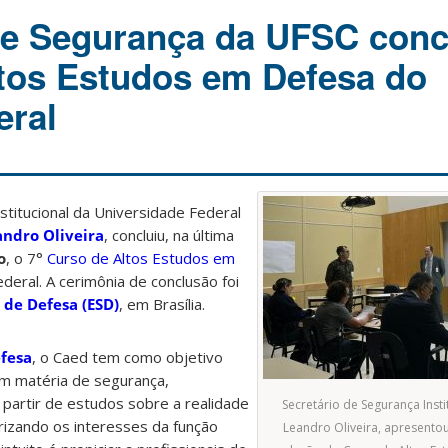
de Segurança da UFSC conc
tos Estudos em Defesa do
eral
stitucional da Universidade Federal
andro Oliveira
, concluiu, na última
o
, o 7°
Curso de Altos Estudos em
ederal. A cerimônia de conclusão foi
 de Defesa (ESD)
, em Brasília.
efesa
, o Caed tem como objetivo
m matéria de segurança,
partir de estudos sobre a realidade
Secretário de Segurança Insti
orizando os interesses da função
Leandro Oliveira, apresento