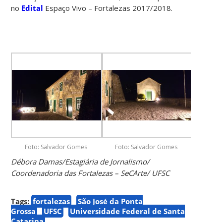
no
Edital
Espaço Vivo – Fortalezas 2017/2018.
Foto: Salvador Gomes
Foto: Salvador Gomes
Débora Damas/Estagiária de Jornalismo/
Coordenadoria das Fortalezas – SeCArte/ UFSC
Tags:
fortalezas
São José da Ponta
Grossa
UFSC
Universidade Federal de Santa
Catarina