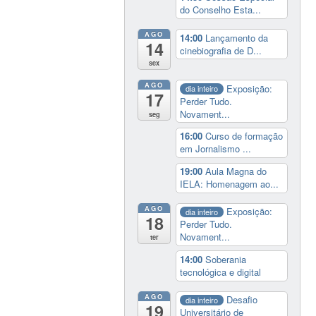
do Conselho Esta...
AGO
14:00
Lançamento da
14
cinebiografia de D...
sex
AGO
Exposição:
dia inteiro
17
Perder Tudo.
Novament...
seg
16:00
Curso de formação
em Jornalismo ...
19:00
Aula Magna do
IELA: Homenagem ao...
AGO
Exposição:
dia inteiro
18
Perder Tudo.
Novament...
ter
14:00
Soberania
tecnológica e digital
AGO
Desafio
dia inteiro
19
Universitário de