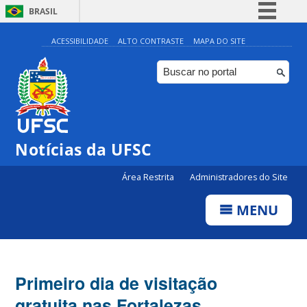
BRASIL
Simplifique!
ACESSIBILIDADE
ALTO CONTRASTE
MAPA DO SITE
Comunica BR
Participe
Acesso à informação
Legislação
Notícias da UFSC
Canais
Área Restrita
Administradores do Site
MENU
Primeiro dia de visitação
gratuita nas Fortalezas