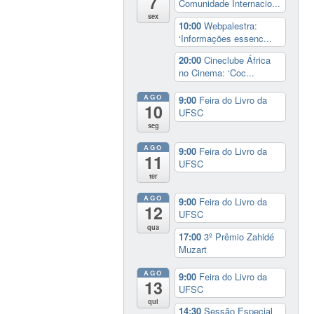
7
Comunidade Internacio...
sex
10:00
Webpalestra:
‘Informações essenc...
20:00
Cineclube África
no Cinema: ‘Coc...
AGO
9:00
Feira do Livro da
10
UFSC
seg
AGO
9:00
Feira do Livro da
11
UFSC
ter
AGO
9:00
Feira do Livro da
12
UFSC
qua
17:00
3º Prêmio Zahidé
Muzart
AGO
9:00
Feira do Livro da
13
UFSC
qui
14:30
Sessão Especial