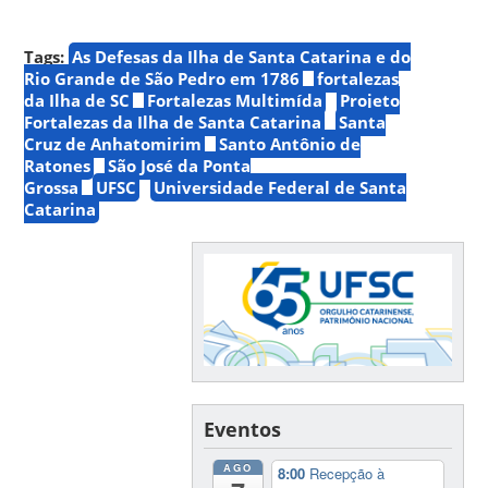
Tags:
As Defesas da Ilha de Santa Catarina e do
Rio Grande de São Pedro em 1786
fortalezas
da Ilha de SC
Fortalezas Multimída
Projeto
Fortalezas da Ilha de Santa Catarina
Santa
Cruz de Anhatomirim
Santo Antônio de
Ratones
São José da Ponta
Grossa
UFSC
Universidade Federal de Santa
Catarina
Eventos
AGO
8:00
Recepção à