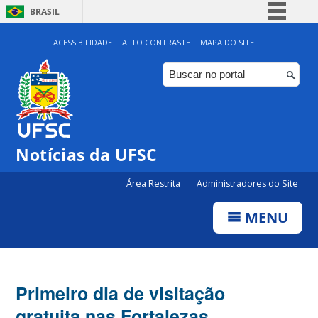
BRASIL
Simplifique!
ACESSIBILIDADE
ALTO CONTRASTE
MAPA DO SITE
Comunica BR
Participe
Acesso à informação
Legislação
Notícias da UFSC
Canais
Área Restrita
Administradores do Site
MENU
Primeiro dia de visitação
gratuita nas Fortalezas