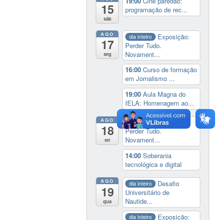
19:00
Cine paredão:
15
programação de rec...
sáb
AGO
Exposição:
dia inteiro
17
Perder Tudo.
Novament...
seg
16:00
Curso de formação
em Jornalismo ...
19:00
Aula Magna do
IELA: Homenagem ao...
AGO
Exposição:
dia inteiro
18
Perder Tudo.
Novament...
ter
14:00
Soberania
tecnológica e digital
AGO
Desafio
dia inteiro
19
Universitário de
Nautide...
qua
Exposição:
dia inteiro