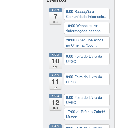
AGO
8:00
Recepção à
7
Comunidade Internacio...
sex
10:00
Webpalestra:
‘Informações essenc...
20:00
Cineclube África
no Cinema: ‘Coc...
AGO
9:00
Feira do Livro da
10
UFSC
seg
AGO
9:00
Feira do Livro da
11
UFSC
ter
AGO
9:00
Feira do Livro da
12
UFSC
qua
17:00
3º Prêmio Zahidé
Muzart
AGO
9:00
Feira do Livro da