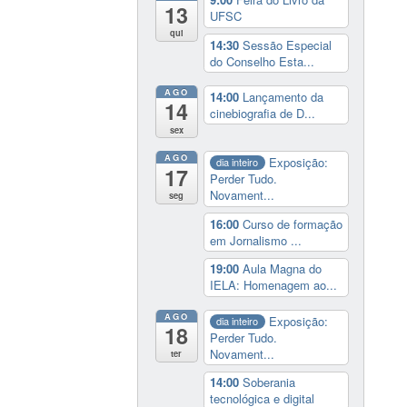
13
UFSC
qui
14:30
Sessão Especial
do Conselho Esta...
AGO
14:00
Lançamento da
14
cinebiografia de D...
sex
AGO
Exposição:
dia inteiro
17
Perder Tudo.
Novament...
seg
16:00
Curso de formação
em Jornalismo ...
19:00
Aula Magna do
IELA: Homenagem ao...
AGO
Exposição:
dia inteiro
18
Perder Tudo.
Novament...
ter
14:00
Soberania
tecnológica e digital