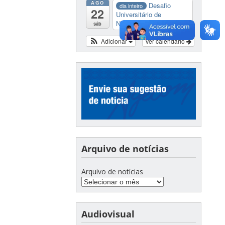
AGO
Desafio
dia inteiro
22
Universitário de
Nautide...
sáb
Adicionar
Ver calendário
Arquivo de notícias
Arquivo de notícias
Audiovisual