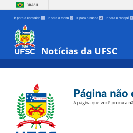
BRASIL
Ir para o conteúdo
1
Ir para o menu
2
Ir para a busca
3
Ir para o rodapé
4
Notícias da UFSC
Página não 
A página que você procura nã