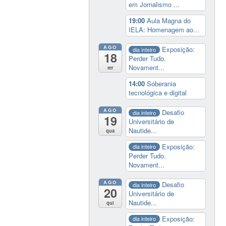
em Jornalismo ...
19:00
Aula Magna do
IELA: Homenagem ao...
AGO
Exposição:
dia inteiro
18
Perder Tudo.
Novament...
ter
14:00
Soberania
tecnológica e digital
AGO
Desafio
dia inteiro
19
Universitário de
Nautide...
qua
Exposição:
dia inteiro
Perder Tudo.
Novament...
AGO
Desafio
dia inteiro
20
Universitário de
Nautide...
qui
Exposição:
dia inteiro