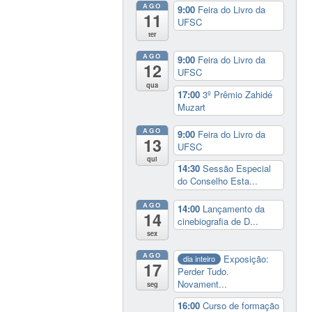
AGO
9:00
Feira do Livro da
11
UFSC
ter
AGO
9:00
Feira do Livro da
12
UFSC
qua
17:00
3º Prêmio Zahidé
Muzart
AGO
9:00
Feira do Livro da
13
UFSC
qui
14:30
Sessão Especial
do Conselho Esta...
AGO
14:00
Lançamento da
14
cinebiografia de D...
sex
AGO
Exposição:
dia inteiro
17
Perder Tudo.
Novament...
seg
16:00
Curso de formação