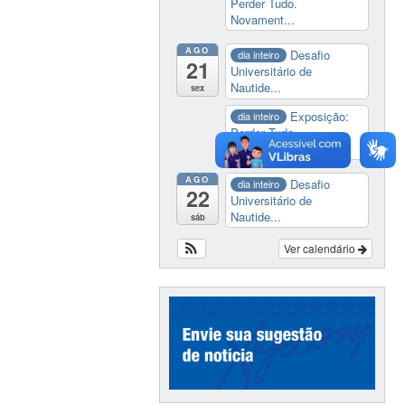
Perder Tudo.
Novament...
AGO
Desafio
dia inteiro
21
Universitário de
Nautide...
sex
Exposição:
dia inteiro
Perder Tudo.
Novament...
AGO
Desafio
dia inteiro
22
Universitário de
Nautide...
sáb
Ver calendário