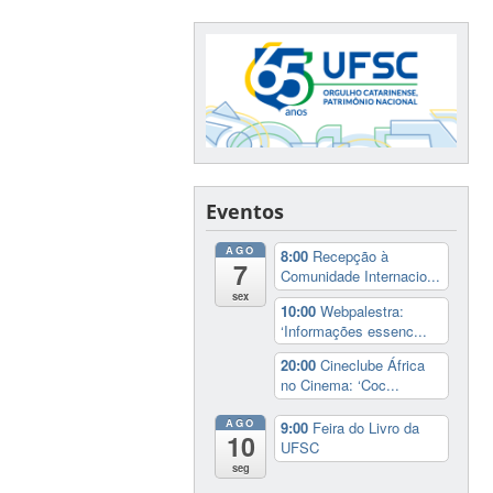
Eventos
AGO
8:00
Recepção à
7
Comunidade Internacio...
sex
10:00
Webpalestra:
‘Informações essenc...
20:00
Cineclube África
no Cinema: ‘Coc...
AGO
9:00
Feira do Livro da
10
UFSC
seg