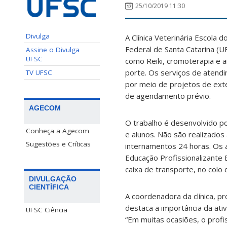
25/10/2019 11:30
Divulga
A Clínica Veterinária Escola
Federal de Santa Catarina (UF
Assine o Divulga
UFSC
como Reiki, cromoterapia e 
porte. Os serviços de atend
TV UFSC
por meio de projetos de ext
de agendamento prévio.
AGECOM
O trabalho é desenvolvido p
Conheça a Agecom
e alunos. Não são realizado
Sugestões e Críticas
internamentos 24 horas. Os 
Educação Profissionalizante
caixa de transporte, no colo 
DIVULGAÇÃO
CIENTÍFICA
A coordenadora da clínica, p
destaca a importância da ativ
UFSC Ciência
“Em muitas ocasiões, o profi