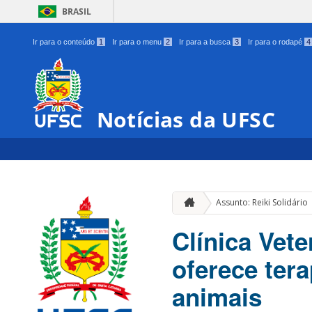
BRASIL
Ir para o conteúdo
1
Ir para o menu
2
Ir para a busca
3
Ir para o rodapé
4
Notícias da UFSC
Assunto: Reiki Solidário
Clínica Vete
oferece ter
animais