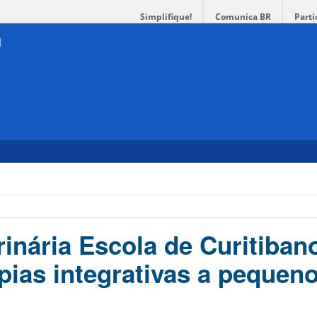
Simplifique!
Comunica BR
Parti
rinária Escola de Curitiban
apias integrativas a pequen