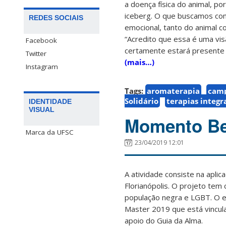
a doença física do animal, p
iceberg. O que buscamos com e
REDES SOCIAIS
emocional, tanto do animal c
“Acredito que essa é uma vis
Facebook
certamente estará presente 
Twitter
(mais…)
Instagram
Tags:
aromaterapia
camp
Solidário
terapias integr
IDENTIDADE
VISUAL
Momento Bem
Marca da UFSC
23/04/2019 12:01
A atividade consiste na apli
Florianópolis. O projeto tem 
população negra e LGBT. O e
Master 2019 que está vincula
apoio do Guia da Alma.