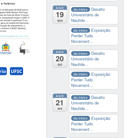
AGO
Desafio
dia inteiro
19
Universitário de
Nautide...
qua
Exposição:
dia inteiro
Perder Tudo.
Novament...
AGO
Desafio
dia inteiro
20
Universitário de
Nautide...
qui
rio
UFSC
Exposição:
dia inteiro
Perder Tudo.
Novament...
AGO
Desafio
dia inteiro
21
Universitário de
Nautide...
sex
Exposição:
dia inteiro
Perder Tudo.
Novament...