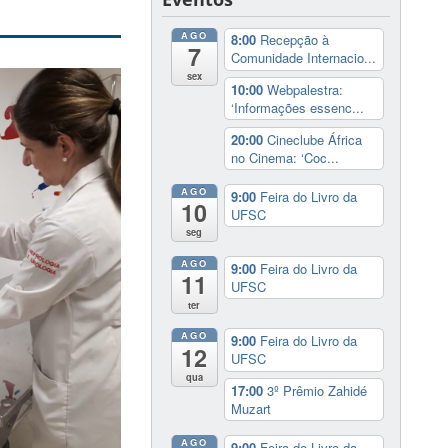
AGO
8:00
Recepção à
7
Comunidade Internacio...
sex
10:00
Webpalestra:
‘Informações essenc...
20:00
Cineclube África
no Cinema: ‘Coc...
AGO
9:00
Feira do Livro da
10
UFSC
seg
AGO
9:00
Feira do Livro da
11
UFSC
ter
AGO
9:00
Feira do Livro da
12
UFSC
qua
17:00
3º Prêmio Zahidé
Muzart
AGO
9:00
Feira do Livro da