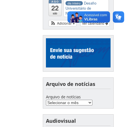
AGO
Desafio
dia inteiro
22
Universitário de
Nautide...
sáb
Adicionar
Ver calendário
Arquivo de notícias
Arquivo de notícias
Audiovisual