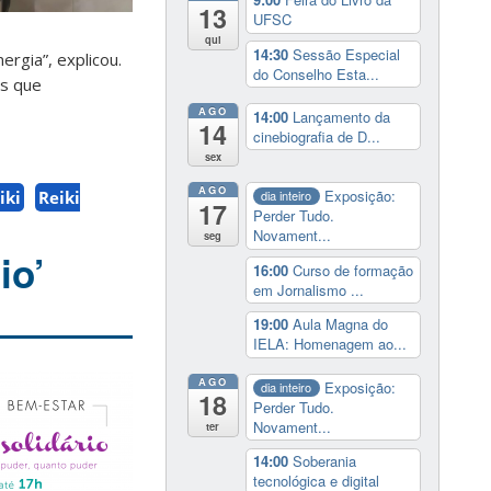
13
UFSC
qui
14:30
Sessão Especial
rgia”, explicou.
do Conselho Esta...
as que
AGO
14:00
Lançamento da
14
cinebiografia de D...
sex
AGO
Exposição:
iki
Reiki
dia inteiro
17
Perder Tudo.
Novament...
seg
io’
16:00
Curso de formação
em Jornalismo ...
19:00
Aula Magna do
IELA: Homenagem ao...
AGO
Exposição:
dia inteiro
18
Perder Tudo.
Novament...
ter
14:00
Soberania
tecnológica e digital