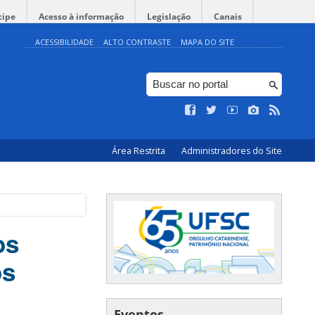
cipe
Acesso à informação
Legislação
Canais
ACESSIBILIDADE
ALTO CONTRASTE
MAPA DO SITE
Área Restrita
Administradores do Site
os
os
Eventos