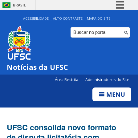
BRASIL
Simplifique!
ACESSIBILIDADE
ALTO CONTRASTE
MAPA DO SITE
Comunica BR
Participe
Acesso à informação
Legislação
Notícias da UFSC
Canais
Área Restrita
Administradores do Site
MENU
UFSC consolida novo formato
de disputa licitatória com