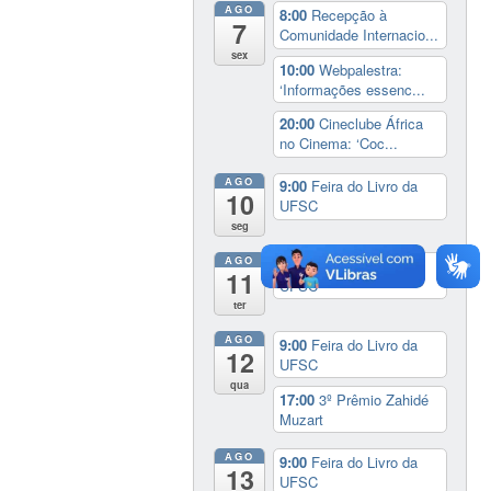
AGO
8:00
Recepção à
7
Comunidade Internacio...
sex
10:00
Webpalestra:
‘Informações essenc...
20:00
Cineclube África
no Cinema: ‘Coc...
AGO
9:00
Feira do Livro da
10
UFSC
seg
AGO
9:00
Feira do Livro da
11
UFSC
ter
AGO
9:00
Feira do Livro da
12
UFSC
qua
17:00
3º Prêmio Zahidé
Muzart
AGO
9:00
Feira do Livro da
13
UFSC