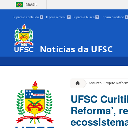
BRASIL
Ir para o conteúdo
1
Ir para o menu
2
Ir para a busca
3
Ir para o rodapé
4
Notícias da UFSC
Assunto: Projeto Refor
UFSC Curiti
Reforma’, r
ecossistem