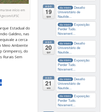
AGO
Desafio
dia inteiro
19
ma teve início em
Universitário de
o/Agecom/UFSC
Nautide...
qua
Exposição:
dia inteiro
arque Estadual do
Perder Tudo.
Novament...
ndio Galdino, nas
equivale a cerca
AGO
Desafio
dia inteiro
do Meio Ambiente
20
Universitário de
p Grimpeiro), do
Nautide...
qui
es Rurais Sem
Exposição:
dia inteiro
Perder Tudo.
Novament...
AGO
Desafio
dia inteiro
21
o
Universitário de
Nautide...
sex
Exposição:
dia inteiro
Perder Tudo.
Novament...