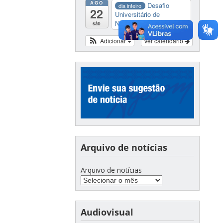
AGO
Desafio
dia inteiro
22
Universitário de
Nautide...
sáb
Adicionar
Ver calendário
Arquivo de notícias
Arquivo de notícias
Audiovisual