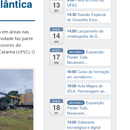
lântica
13
UFSC
qui
14:30
Sessão Especial
do Conselho Esta...
AGO
14:00
Lançamento da
ca em áreas nas
14
cinebiografia de D...
ividade faz parte
sex
fessores do
AGO
Catarina (UFSC). O
Exposição:
dia inteiro
17
Perder Tudo.
Novament...
seg
16:00
Curso de formação
em Jornalismo ...
19:00
Aula Magna do
IELA: Homenagem ao...
AGO
Exposição:
dia inteiro
18
Perder Tudo.
Novament...
ter
14:00
Soberania
tecnológica e digital