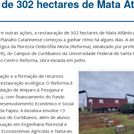
 de 302 hectares de Mata At
tre outras ações, a restauração de 302 hectares de Mata Atlânti
Planalto Catarinense começou a ganhar ritmo há alguns dias.
A at
gica da Floresta Ombrófila Mista (Reforma), idealizado por pro
CR), do Campus de Curitibanos da Universidade Federal de Santa 
o Centro Reforma, obra iniciada em junho
.
tação e a formação de recursos
estauração ecológica.
O Reforma é
ndação de Amparo à Pesquisa e
eu), com financiamento do Fundo
 Desenvolvimento Econômico e Social
a Fapeu. A iniciativa envolve 13
s de Curitibanos, além de alunos
duação em Engenharia Florestal e
cossistemas Agrícolas e Naturais.