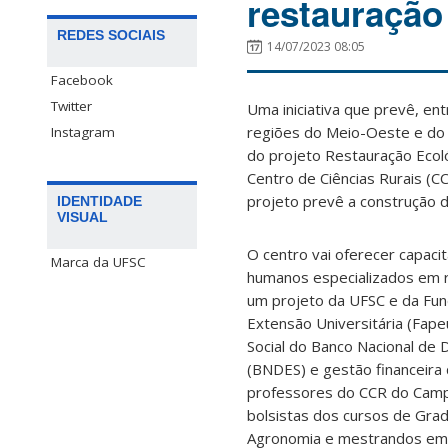
restauração
REDES SOCIAIS
14/07/2023 08:05
Facebook
Twitter
Uma iniciativa que prevê, en
regiões do Meio-Oeste e do 
Instagram
do projeto Restauração Ecoló
Centro de Ciências Rurais (C
projeto prevê a construção d
IDENTIDADE
VISUAL
O centro vai oferecer capaci
Marca da UFSC
humanos especializados em r
um projeto da UFSC e da Fu
Extensão Universitária (Fap
Social do Banco Nacional de
(BNDES) e gestão financeira d
professores do CCR do Campu
bolsistas dos cursos de Gra
Agronomia e mestrandos em E