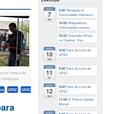
AGO
8:00
Recepção à
7
Comunidade Internacio...
sex
10:00
Webpalestra:
‘Informações essenc...
20:00
Cineclube África
no Cinema: ‘Coc...
AGO
9:00
Feira do Livro da
10
UFSC
seg
AGO
9:00
Feira do Livro da
11
UFSC
rma do Campus de
ter
: Divulgação.
AGO
9:00
Feira do Livro da
12
ca
UFSC
UFSC
UFSC
qua
17:00
3º Prêmio Zahidé
para
Muzart
AGO
9:00
Feira do Livro da