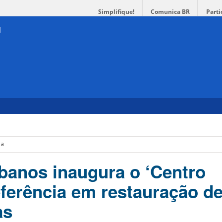
Simplifique!
Comunica BR
Parti
ma
banos inaugura o ‘Centro
eferência em restauração d
as