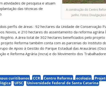
m atividades de pesquisa e atuam
mplantação das técnicas de
A construção do Centro Refor
o.
junho. Fotos: Divulgaçã
 dois perfis de áreas : 92 hectares da Unidade de Conservação P
os Novos, e 210 hectares do assentamento da reforma agrária Í
i Rogério.
A área total de 302 hectares beneficiados pelo projeto 
 projeto Reforma também conta com as parcerias do Instituto 
Grupo de Apoio à Gestão do Parque Estadual das Araucárias (Osci
zação e Reforma Agrária (Incra) e do Movimento dos Trabalhador
pus curitibanos
CCR
Centro Reforma
ecologia
Projet
lógica
UFSC
Universidade Federal de Santa Catarina