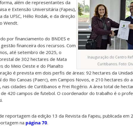
forma, além de representantes da
sa e Extensão Universitária (Fapeu),
a da UFSC, Hélio Rodak, e da direção
no Wendt.
zado por financiamento do BNDES e
 gestão financeira dos recursos. Com
anos, até setembro de 2025, o
Inauguração do Centro Re
lorestal de 302 hectares de Mata
Curitibanos. Foto: Di
es do Meio Oeste e do Planalto
uração é prevista em dois perfis de áreas: 92 hectares da Unida
l do Rio Canoas (Paerc), em Campos Novos, e 210 hectares do 
, nas cidades de Curitibanos e Frei Rogério. A área total de hect
ca de 420 campos de futebol. O coordenador do trabalho é o prof
i.
de reportagem da edição 13 da Revista da Fapeu, publicada em 2
eportagem na
página 70
.