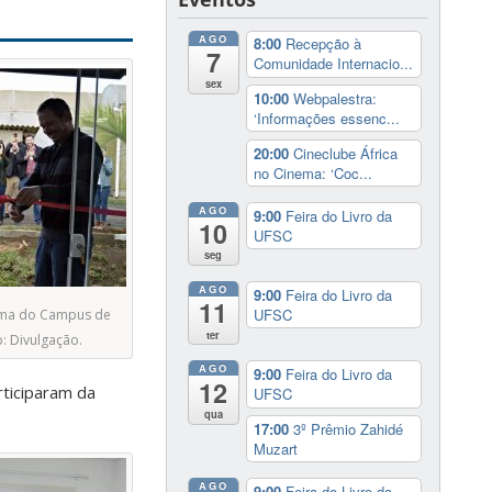
AGO
8:00
Recepção à
7
Comunidade Internacio...
sex
10:00
Webpalestra:
‘Informações essenc...
20:00
Cineclube África
no Cinema: ‘Coc...
AGO
9:00
Feira do Livro da
10
UFSC
seg
AGO
9:00
Feira do Livro da
11
UFSC
rma do Campus de
ter
: Divulgação.
AGO
9:00
Feira do Livro da
12
rticiparam da
UFSC
qua
17:00
3º Prêmio Zahidé
Muzart
AGO
9:00
Feira do Livro da