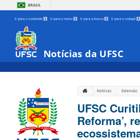
BRASIL
Ir para o conteúdo
1
Ir para o menu
2
Ir para a busca
3
Ir para o rodapé
4
Notícias da UFSC
Notícias
Extensão
UFSC Curiti
Reforma’, r
ecossistem