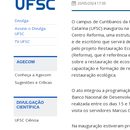
20/05/2024 17:05
Divulga
O campus de Curitibanos da 
Catarina (UFSC) inaugurou na 
Assine o Divulga
UFSC
Centro Reforma, uma estrutu
e de escritório que servirá 
TV UFSC
pelo projeto Restauração Eco
(Reforma), que é referência
sobre a restauração de ecos
AGECOM
capacitação e formação de r
restauração ecológica.
Conheça a Agecom
Sugestões e Críticas
O ato integrou a programação
Banco Nacional de Desenvolv
DIVULGAÇÃO
realizada entre os dias 15 e
CIENTÍFICA
visita os servidores Marcus 
UFSC Ciência
Na inauguração estiveram p