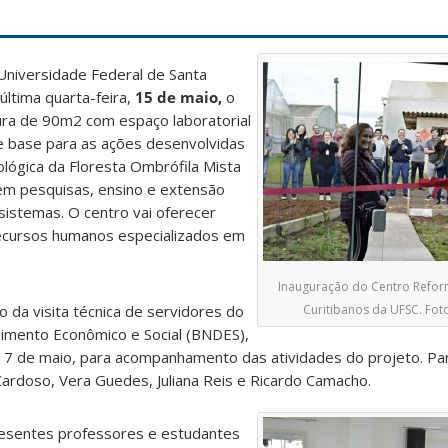
Universidade Federal de Santa
última quarta-feira,
15 de maio,
o
ra de 90m2 com espaço laboratorial
de base para as ações desenvolvidas
lógica da Floresta Ombrófila Mista
 em pesquisas, ensino e extensão
sistemas. O centro vai oferecer
ecursos humanos especializados em
Inauguração do Centro Refo
 da visita técnica de servidores do
Curitibanos da UFSC. Foto
imento Econômico e Social (BNDES),
 17 de maio, para acompanhamento das atividades do projeto. Pa
Cardoso, Vera Guedes, Juliana Reis e Ricardo Camacho.
resentes professores e estudantes