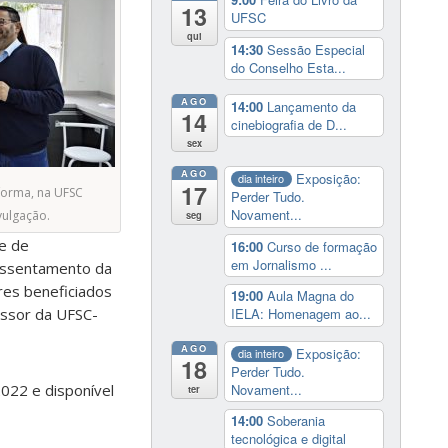
13
UFSC
qui
14:30
Sessão Especial
do Conselho Esta...
AGO
14:00
Lançamento da
14
cinebiografia de D...
sex
AGO
Exposição:
dia inteiro
17
forma, na UFSC
Perder Tudo.
Novament...
vulgação.
seg
de de
16:00
Curso de formação
em Jornalismo ...
assentamento da
ares beneficiados
19:00
Aula Magna do
essor da UFSC-
IELA: Homenagem ao...
AGO
Exposição:
dia inteiro
18
Perder Tudo.
Novament...
022 e disponível
ter
14:00
Soberania
tecnológica e digital