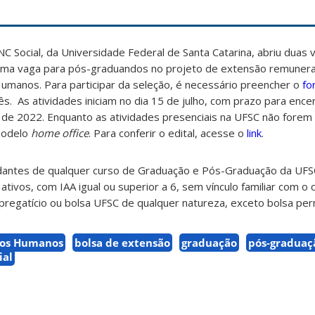
C Social, da Universidade Federal de Santa Catarina, abriu duas 
uma vaga para pós-graduandos no projeto de extensão remuner
umanos. Para participar da seleção, é necessário preencher o
fo
s. As atividades iniciam no dia 15 de julho, com prazo para enc
o de 2022. Enquanto as atividades presenciais na UFSC não forem
modelo
home office
. Para conferir o edital, acesse o
link
.
dantes de qualquer curso de Graduação e Pós-Graduação da UFS
ativos, com IAA igual ou superior a 6, sem vínculo familiar com o
regatício ou bolsa UFSC de qualquer natureza, exceto bolsa pe
sos Humanos
bolsa de extensão
graduação
pós-graduaç
ial