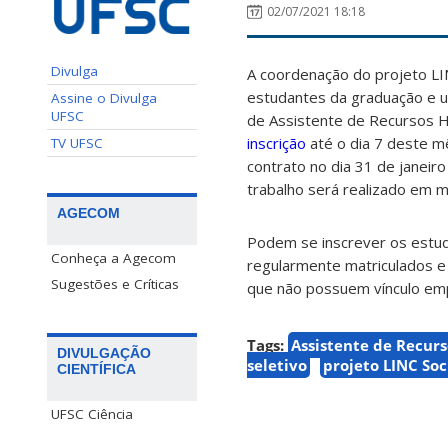
02/07/2021 18:18
Divulga
A coordenação do projeto LIN
estudantes da graduação e 
Assine o Divulga
UFSC
de Assistente de Recursos H
inscrição
até o dia 7 deste mê
TV UFSC
contrato no dia 31 de janeir
trabalho será realizado em 
AGECOM
Podem se inscrever os estu
Conheça a Agecom
regularmente matriculados e 
Sugestões e Críticas
que não possuem vínculo emp
Tags:
Assistente de Recur
DIVULGAÇÃO
seletivo
projeto LINC Soc
CIENTÍFICA
UFSC Ciência