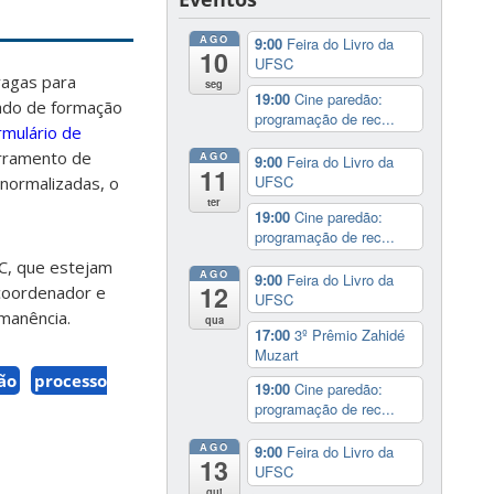
AGO
9:00
Feira do Livro da
10
UFSC
vagas para
seg
19:00
Cine paredão:
ado de formação
programação de rec...
rmulário de
erramento de
AGO
9:00
Feira do Livro da
11
UFSC
 normalizadas, o
ter
19:00
Cine paredão:
programação de rec...
C, que estejam
AGO
9:00
Feira do Livro da
12
 coordenador e
UFSC
rmanência.
qua
17:00
3º Prêmio Zahidé
Muzart
ão
processo
19:00
Cine paredão:
programação de rec...
AGO
9:00
Feira do Livro da
13
UFSC
qui