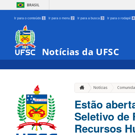
BRASIL
Ir para o conteúdo
1
Ir para o menu
2
Ir para a busca
3
Ir para o rodapé
4
Notícias da UFSC
Notícias
Comunida
Estão abert
Seletivo de
Recursos 