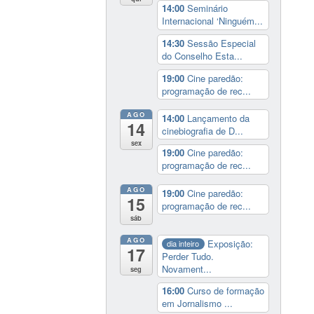
14:00
Seminário
Internacional ‘Ninguém...
14:30
Sessão Especial
do Conselho Esta...
19:00
Cine paredão:
programação de rec...
AGO
14:00
Lançamento da
14
cinebiografia de D...
sex
19:00
Cine paredão:
programação de rec...
AGO
19:00
Cine paredão:
15
programação de rec...
sáb
AGO
Exposição:
dia inteiro
17
Perder Tudo.
Novament...
seg
16:00
Curso de formação
em Jornalismo ...