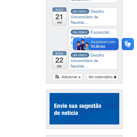
AGO
Desafio
dia inteiro
21
Universitário de
Nautide...
sex
Exposição:
dia inteiro
Perder Tudo.
Novament...
AGO
Desafio
dia inteiro
22
Universitário de
Nautide...
sáb
Adicionar
Ver calendário