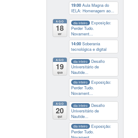
19:00
Aula Magna do
IELA: Homenagem ao...
AGO
Exposição:
dia inteiro
18
Perder Tudo.
Novament...
ter
14:00
Soberania
tecnológica e digital
AGO
Desafio
dia inteiro
19
Universitário de
Nautide...
qua
Exposição:
dia inteiro
Perder Tudo.
Novament...
AGO
Desafio
dia inteiro
20
Universitário de
Nautide...
qui
Exposição:
dia inteiro
Perder Tudo.
Novament...