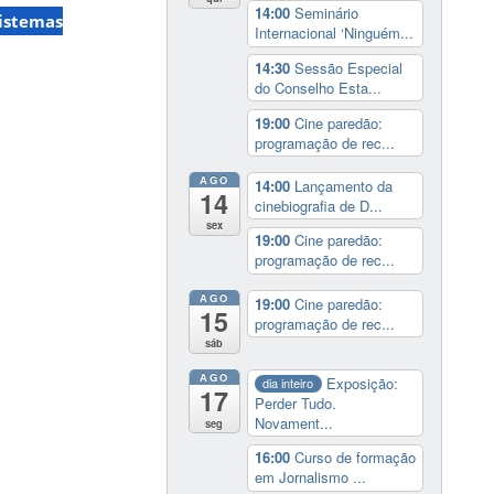
14:00
Seminário
istemas
Internacional ‘Ninguém...
14:30
Sessão Especial
do Conselho Esta...
19:00
Cine paredão:
programação de rec...
AGO
14:00
Lançamento da
14
cinebiografia de D...
sex
19:00
Cine paredão:
programação de rec...
AGO
19:00
Cine paredão:
15
programação de rec...
sáb
AGO
Exposição:
dia inteiro
17
Perder Tudo.
Novament...
seg
16:00
Curso de formação
em Jornalismo ...