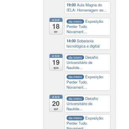
19:00
Aula Magna do
IELA: Homenagem ao...
AGO
Exposição:
dia inteiro
18
Perder Tudo.
Novament...
ter
14:00
Soberania
tecnológica e digital
AGO
Desafio
dia inteiro
19
Universitário de
Nautide...
qua
Exposição:
dia inteiro
Perder Tudo.
Novament...
AGO
Desafio
dia inteiro
20
Universitário de
Nautide...
qui
Exposição:
dia inteiro
Perder Tudo.
Novament...