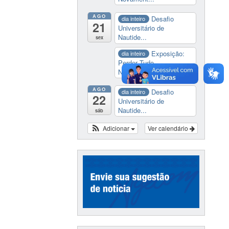
AGO
Desafio
dia inteiro
21
Universitário de
Nautide...
sex
Exposição:
dia inteiro
Perder Tudo.
Novament...
AGO
Desafio
dia inteiro
22
Universitário de
Nautide...
sáb
Adicionar
Ver calendário