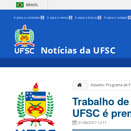
BRASIL
Ir para o conteúdo
1
Ir para o menu
2
Ir para a busca
3
Ir para o rodapé
4
Notícias da UFSC
Assunto: Programa de 
Trabalho de
UFSC é pre
31/08/2017 12:11