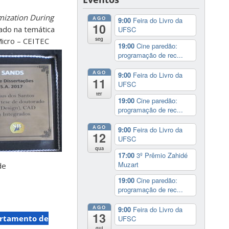
mization During
AGO
9:00
Feira do Livro da
10
ado na temática
UFSC
seg
Micro – CEITEC
19:00
Cine paredão:
programação de rec...
AGO
9:00
Feira do Livro da
11
UFSC
ter
19:00
Cine paredão:
programação de rec...
AGO
9:00
Feira do Livro da
12
UFSC
qua
17:00
3º Prêmio Zahidé
Muzart
de
19:00
Cine paredão:
programação de rec...
AGO
9:00
Feira do Livro da
13
rtamento de
UFSC
qui