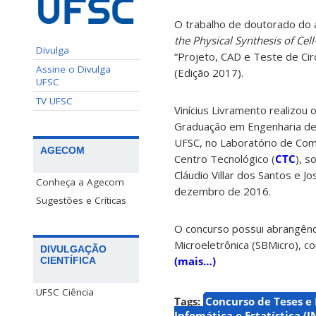
O trabalho de doutorado do a
the Physical Synthesis of Cell
Divulga
“Projeto, CAD e Teste de Ci
Assine o Divulga
(Ediç
ão 2017).
UFSC
TV UFSC
Vinícius Livramento realizo
Graduação em Engenharia de
UFSC, no Laboratório de Co
AGECOM
Centro Tecnológico (
CTC
), s
Cláudio Villar dos Santos e J
Conheça a Agecom
dezembro de 2016.
Sugestões e Críticas
O concurso possui abrangênci
Microeletrônica (SBMicro), 
DIVULGAÇÃO
(mais…)
CIENTÍFICA
UFSC Ciência
Tags:
Concurso de Teses e 
Infomática e Estatística (I