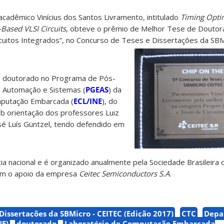
cadêmico Vinícius dos Santos Livramento, intitulado
Timing Opti
-Based VLSI Circuits
, obteve o prêmio de Melhor Tese de Doutor
rcuitos Integrados”, no Concurso de Teses e Dissertações da SB
u o doutorado no Programa de Pós-
 Automação e Sistemas (
PGEAS
) da
mputação Embarcada (
ECL/INE
), do
ob orientação dos professores Luiz
osé Luís Güntzel, tendo defendido em
a nacional e é organizado anualmente pela Sociedade Brasileira 
com o apoio da empresa
Ceitec Semiconductors S.A
.
Dissertações da SBMicro - CEITEC (Edição 2017)
CTC
Depa
NE)
doutorado
Laboratório de Computação Embarcada