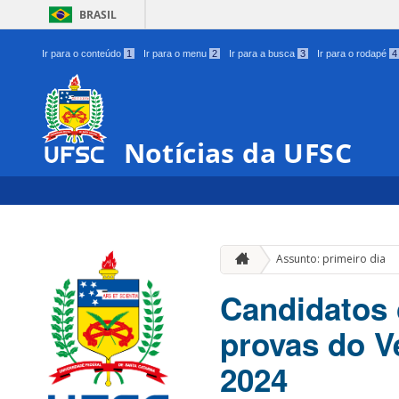
BRASIL
Ir para o conteúdo
1
Ir para o menu
2
Ir para a busca
3
Ir para o rodapé
4
Notícias da UFSC
Assunto: primeiro dia
Candidatos 
provas do V
2024