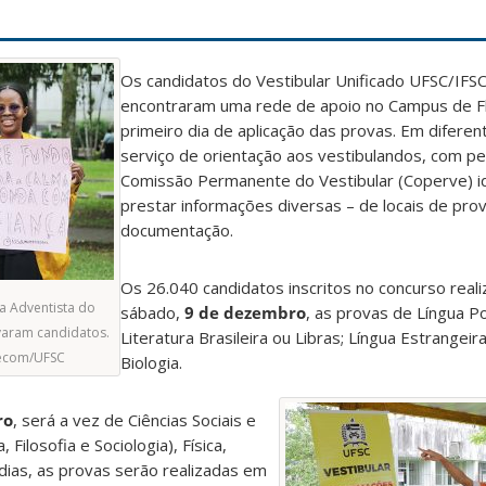
Os candidatos do Vestibular Unificado UFSC/IFS
encontraram uma rede de apoio no Campus de Fl
primeiro dia de aplicação das provas. Em diferent
serviço de orientação aos vestibulandos, com pe
Comissão Permanente do Vestibular (Coperve) id
prestar informações diversas – de locais de prov
documentação.
Os 26.040 candidatos inscritos no concurso real
a Adventista do
sábado,
9 de dezembro
, as provas de Língua P
ivaram candidatos.
Literatura Brasileira ou Libras; Língua Estrangei
gecom/UFSC
Biologia.
ro
, será a vez de Ciências Sociais e
Filosofia e Sociologia), Física,
dias, as provas serão realizadas em