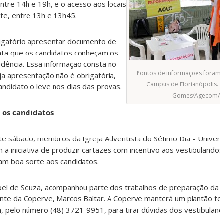
entre 14h e 19h, e o acesso aos locais
te, entre 13h e 13h45.
rigatório apresentar documento de
enta que os candidatos conheçam os
edência. Essa informação consta no
Pontos de informações foram
ja apresentação não é obrigatória,
Campus de Florianópolis. 
ndidato o leve nos dias das provas.
Gomes/Agecom/
a os candidatos
ste sábado, membros da Igreja Adventista do Sétimo Dia – Univers
a iniciativa de produzir cartazes com incentivo aos vestibulan
am boa sorte aos candidatos.
noel de Souza, acompanhou parte dos trabalhos de preparação da 
ente da Coperve, Marcos Baltar. A Coperve manterá um plantão te
h, pelo número (48) 3721-9951, para tirar dúvidas dos vestibulan