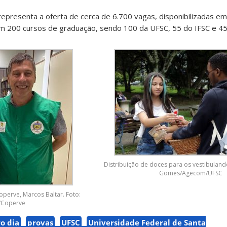
representa a oferta de cerca de 6.700 vagas, disponibilizadas em
em 200 cursos de graduação, sendo 100 da UFSC, 55 do IFSC e 45
Distribuição de doces para os vestibuland
Gomes/Agecom/UFSC
operve, Marcos Baltar. Foto:
/Coperve
o dia
provas
UFSC
Universidade Federal de Santa