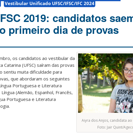
Vestibular Unificado UFSC/IFSC/IFC 2024
UFSC 2019: candidatos sae
o primeiro dia de provas
bro, os candidatos ao vestibular da
a Catarina (UFSC) saíram das provas
ão sentiu muita dificuldade para
ovas, que abordaram os seguintes
Língua Portuguesa e Literatura
a Língua (Alemão, Espanhol, Francês,
íngua Portuguesa e Literatura
logia.
Aiyra dos Anjos, candidata ao
Foto: Jair Quint/Age