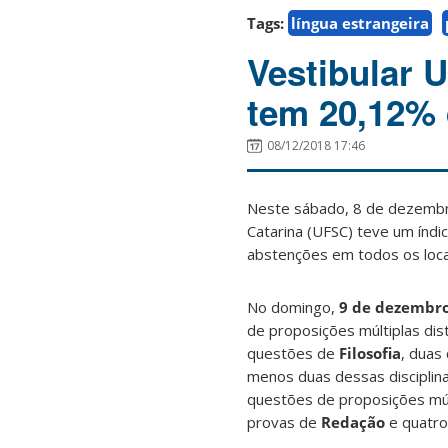
Tags:
língua estrangeira
Vestibular 
tem 20,12% 
08/12/2018 17:46
Neste sábado, 8 de dezembro
Catarina (UFSC) teve um índ
abstenções em todos os loca
No domingo,
9 de dezembr
de proposições múltiplas di
questões de
Filosofia
, duas
menos duas dessas disciplin
questões de proposições múl
provas de
Redação
e quatr