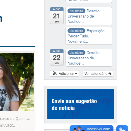
AGO
Desafio
dia inteiro
m
21
Universitário de
Nautide...
sex
Exposição:
dia inteiro
Perder Tudo.
Novament...
AGO
Desafio
dia inteiro
22
Universitário de
Nautide...
sáb
Adicionar
Ver calendário
 curso de Química.
com/UFSC.