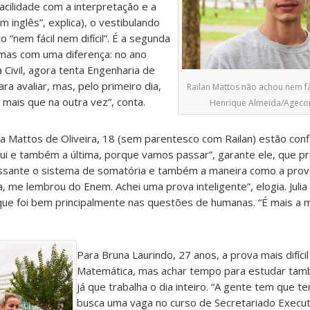
acilidade com a interpretação e a
m inglês”, explica), o vestibulando
 “nem fácil nem difícil”. É a segunda
 mas com uma diferença: no ano
 Civil, agora tenta Engenharia de
a avaliar, mas, pelo primeiro dia,
Railan Mattos não achou nem fác
mais que na outra vez”, conta.
Henrique Almeida/Agec
ia Mattos de Oliveira, 18 (sem parentesco com Railan) estão confi
i e também a última, porque vamos passar”, garante ele, que pr
ressante o sistema de somatória e também a maneira como a prov
, me lembrou do Enem. Achei uma prova inteligente”, elogia. Juli
 que foi bem principalmente nas questões de humanas. “É mais a m
Para Bruna Laurindo, 27 anos, a prova mais difícil
Matemática, mas achar tempo para estudar també
já que trabalha o dia inteiro. “A gente tem que ten
busca uma vaga no curso de Secretariado Execut