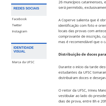
26 municípios catarinenses, 
será permitido, exclusivamen
REDES SOCIAIS
Facebook
A Coperve salienta que é ob
Twitter
identificação com foto e ori
locais das provas com antec
Instagram
comprovante de inscrição, cu
mas é recomendável que o ca
IDENTIDADE
VISUAL
Distribuição de doces par
Marca da UFSC
Durante o início da tarde de
estudantes da UFSC tomaram 
distribuíram doces e desejar
O reitor da UFSC, Irineu Ma
vestibular ao lado do presid
dias de prova, entre 8h e 20