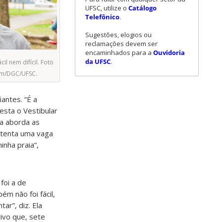
UFSC, utilize o
Catálogo
Telefônico
.
Sugestões, elogios ou
reclamações devem ser
encaminhados para a
Ouvidoria
da UFSC
.
il nem difícil. Foto
om/DGC/UFSC.
antes. “É a
esta o Vestibular
a aborda as
a tenta uma vaga
inha praia”,
 foi a de
m não foi fácil,
tar”, diz. Ela
ivo que, sete