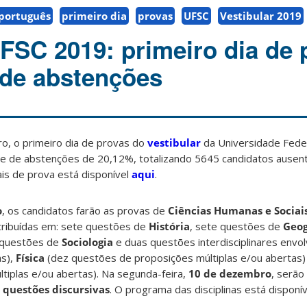
português
primeiro dia
provas
UFSC
Vestibular 2019
UFSC 2019: primeiro dia de 
de abstenções
, o primeiro dia de provas do
vestibular
da Universidade Feder
ice de abstenções de 20,12%, totalizando 5645 candidatos ause
is de prova está disponível
aqui
.
o
, os candidatos farão as provas de
Ciências Humanas e Sociai
stribuídas em: sete questões de
História
, sete questões de
Geog
 questões de
Sociologia
e duas questões interdisciplinares envo
as),
Física
(dez questões de proposições múltiplas e/ou abertas
tiplas e/ou abertas). Na segunda-feira,
10 de dezembro
, serão
o
questões discursivas
. O programa das disciplinas está disponí