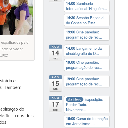
14:00
Seminário
Internacional ‘Ninguém...
14:30
Sessão Especial
do Conselho Esta...
19:00
Cine paredão:
programação de rec...
 espalhados pelo
AGO
14:00
Lançamento da
Foto: Salvador
14
cinebiografia de D...
UFSC
sex
19:00
Cine paredão:
programação de rec...
AGO
19:00
Cine paredão:
itária e
15
programação de rec...
dos. Também
sáb
AGO
Exposição:
dia inteiro
17
Perder Tudo.
aplicação do
Novament...
seg
lefônico nos dois
16:00
Curso de formação
dos.
em Jornalismo ...