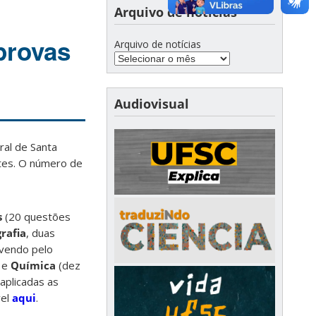
Arquivo de notícias
provas
Arquivo de notícias
Audiovisual
al de Santa
ntes. O número de
s
(20 questões
rafia
, duas
lvendo pelo
) e
Química
(dez
 aplicadas as
vel
aqui
.