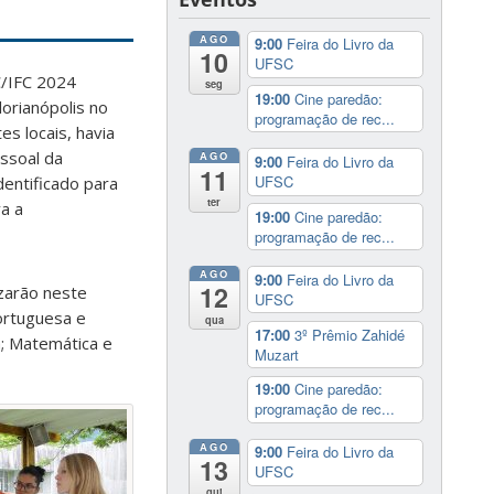
AGO
9:00
Feira do Livro da
10
UFSC
C/IFC 2024
seg
19:00
Cine paredão:
orianópolis no
programação de rec...
es locais, havia
ssoal da
AGO
9:00
Feira do Livro da
11
UFSC
entificado para
ter
a a
19:00
Cine paredão:
programação de rec...
AGO
9:00
Feira do Livro da
12
izarão neste
UFSC
ortuguesa e
qua
17:00
3º Prêmio Zahidé
ra; Matemática e
Muzart
19:00
Cine paredão:
programação de rec...
AGO
9:00
Feira do Livro da
13
UFSC
qui