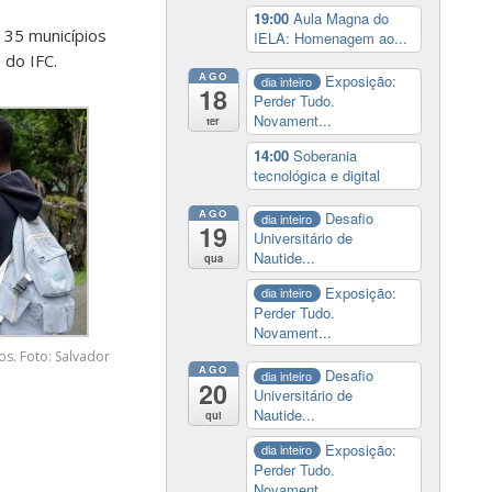
19:00
Aula Magna do
 35 municípios
IELA: Homenagem ao...
 do IFC.
AGO
Exposição:
dia inteiro
18
Perder Tudo.
Novament...
ter
14:00
Soberania
tecnológica e digital
AGO
Desafio
dia inteiro
19
Universitário de
Nautide...
qua
Exposição:
dia inteiro
Perder Tudo.
Novament...
os. Foto: Salvador
AGO
Desafio
dia inteiro
20
Universitário de
Nautide...
qui
Exposição:
dia inteiro
Perder Tudo.
Novament...