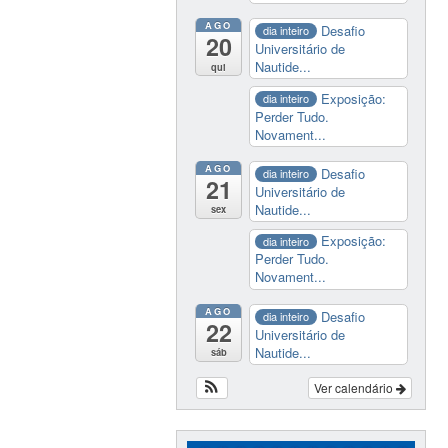
AGO
Desafio
dia inteiro
20
Universitário de
Nautide...
qui
Exposição:
dia inteiro
Perder Tudo.
Novament...
AGO
Desafio
dia inteiro
21
Universitário de
Nautide...
sex
Exposição:
dia inteiro
Perder Tudo.
Novament...
AGO
Desafio
dia inteiro
22
Universitário de
Nautide...
sáb
Ver calendário