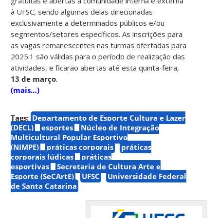
gratuitas e abertas à comunidade interna e externa
à UFSC, sendo algumas delas direcionadas
exclusivamente a determinados públicos e/ou
segmentos/setores específicos. As inscrições para
as vagas remanescentes nas turmas ofertadas para
2025.1 são válidas para o período de realização das
atividades, e ficarão abertas até esta quinta-feira,
13 de março
.
(mais…)
Tags:
Departamento de Esporte Cultura e Lazer
(DECL)
esportes
Núcleo de Integração
Multicultural Popular Esportivo
(NIMPE)
práticas corporais
práticas
corporais lúdicas
práticas
esportivas
Secretaria de Cultura Arte e
Esporte (SeCArtE)
UFSC
Universidade Federal
de Santa Catarina