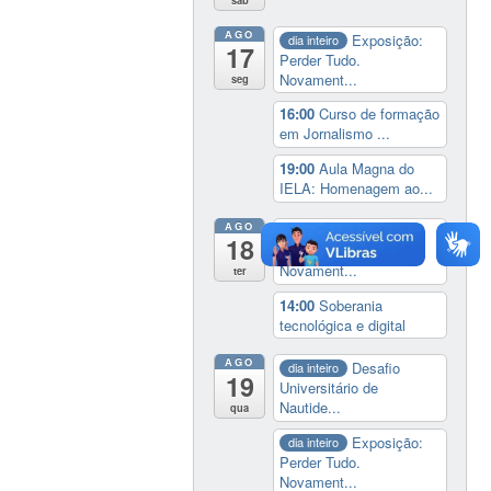
sáb
AGO
Exposição:
dia inteiro
17
Perder Tudo.
Novament...
seg
16:00
Curso de formação
em Jornalismo ...
19:00
Aula Magna do
IELA: Homenagem ao...
AGO
Exposição:
dia inteiro
18
Perder Tudo.
Novament...
ter
14:00
Soberania
tecnológica e digital
AGO
Desafio
dia inteiro
19
Universitário de
Nautide...
qua
Exposição:
dia inteiro
Perder Tudo.
Novament...