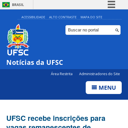
BRASIL
Simplifique!
ACESSIBILIDADE
ALTO CONTRASTE
MAPA DO SITE
Comunica BR
Participe
Acesso à informação
Legislação
Notícias da UFSC
Canais
Área Restrita
Administradores do Site
MENU
UFSC recebe inscrições para
vagas remanescentes de