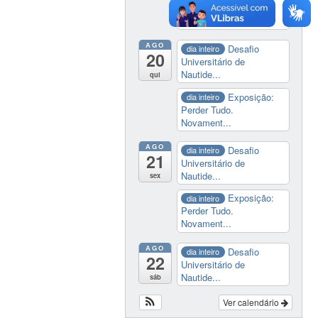
Perder Tudo.
Novament...
AGO
Desafio
dia inteiro
20
Universitário de
Nautide...
qui
Exposição:
dia inteiro
Perder Tudo.
Novament...
AGO
Desafio
dia inteiro
21
Universitário de
Nautide...
sex
Exposição:
dia inteiro
Perder Tudo.
Novament...
AGO
Desafio
dia inteiro
22
Universitário de
Nautide...
sáb
Ver calendário