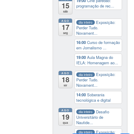
19:00
Cine paredão:
15
programação de rec...
sáb
AGO
Exposição:
dia inteiro
17
Perder Tudo.
Novament...
seg
16:00
Curso de formação
em Jornalismo ...
19:00
Aula Magna do
IELA: Homenagem ao...
AGO
Exposição:
dia inteiro
18
Perder Tudo.
Novament...
ter
14:00
Soberania
tecnológica e digital
AGO
Desafio
dia inteiro
19
Universitário de
Nautide...
qua
Exposição:
dia inteiro