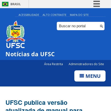
BRASIL
Simplifique!
ACESSIBILIDADE
ALTO CONTRASTE
MAPA DO SITE
Comunica BR
Participe
Acesso à informação
Legislação
Notícias da UFSC
Canais
Área Restrita
Administradores do Site
MENU
UFSC publica versão
atualizada de manual para