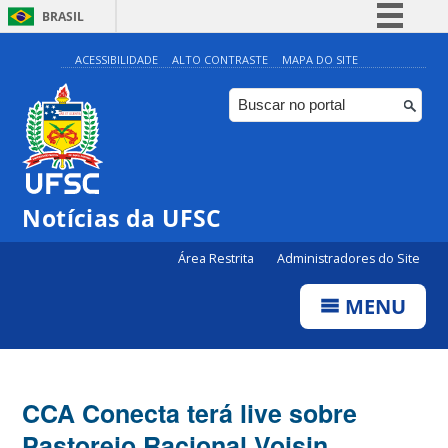
BRASIL
Simplifique!
ACESSIBILIDADE
ALTO CONTRASTE
MAPA DO SITE
Comunica BR
Participe
Acesso à informação
Legislação
Notícias da UFSC
Canais
Área Restrita
Administradores do Site
MENU
CCA Conecta terá live sobre
Pastoreio Racional Voisin