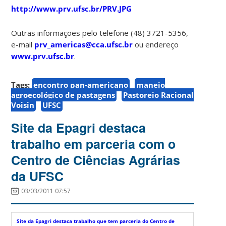
http://www.prv.ufsc.br/PRV.JPG
Outras informações pelo telefone (48) 3721-5356,
e-mail
prv_americas@cca.ufsc.br
ou endereço
www.prv.ufsc.br
.
Tags:
encontro pan-americano
manejo
agroecológico de pastagens
Pastoreio Racional
Voisin
UFSC
Site da Epagri destaca
trabalho em parceria com o
Centro de Ciências Agrárias
da UFSC
03/03/2011 07:57
Site da Epagri destaca trabalho que tem parceria do Centro de