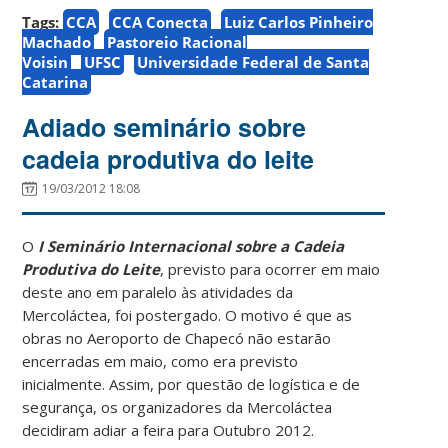
Tags:
CCA
CCA Conecta
Luiz Carlos Pinheiro
Machado
Pastoreio Racional
Voisin
UFSC
Universidade Federal de Santa
Catarina
Adiado seminário sobre
cadeia produtiva do leite
19/03/2012 18:08
O
I Seminário Internacional sobre a Cadeia
Produtiva do Leite
, previsto para ocorrer em maio
deste ano em paralelo às atividades da
Mercoláctea, foi postergado. O motivo é que as
obras no Aeroporto de Chapecó não estarão
encerradas em maio, como era previsto
inicialmente. Assim, por questão de logística e de
segurança, os organizadores da Mercoláctea
decidiram adiar a feira para Outubro 2012.