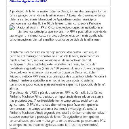
Ciências Agrárias da UFSC
A produção de leite na região Extremo Oeste, é uma das principais fontes
para a geração de rendas às famílias rurais. A Epagri de Descanso e Santa
Helena e a Secretaria Municipal de Agricultura destes municípios
promoveram nos dias 8, 9 e 10 de fevereiro, um curso sobre Pastoreio
Racional Voisin – PRV.
O curso objetivou capacitar agricultores e
técnicos nos princípios que norteiam o PRV e possibilitar através da
tecnologia um menor custo na produção de leite, com mais qualidade,
baixo impacto ambiental e melhor qualidade de vida da família rural.
O sistema PRV consiste no manejo racional dos pastos. Com ele, se
permite a diminuição de custos na atividade leiteira, incremento na
renda e, também, redução considerável de impacto ambiental.
Participaram das atividades, extensionistas da Epagri, técnicos da
prefeitura e agricultores (mais de 130 pessoas) do município e da região.
De acordo com o extensionista rural da Epagri de Descanso, Zolmir
Frizzo, o método PRV atende os princípios da sustentabilidade. “A idéia é
difundir entre os agricultores e motivá-los para adotar o sistema,
tornando as propriedades mais sustentáveis quanto à produção de leite”,
afirma.
O professor da UFSC e pós-doutorado em PRV no Canadá, Luiz Carlos
Pinheiro Machado Filho, destacou a importância de se adotar o sistema
nas propriedades. “A universidade tem o compromisso social com os
agricultores. O PRV é uma das alternativas para fazer com que eles
permaneçam no campo com uma boa renda e vida digna”, acredita
Pinheiro Machado. Ainda segundo ele, esta é a única maneira de reduzir
custos e aumentar a produção de leite. “Os agricultores tem que ter
personalidade, pois tem muita gente contra o sistema porque com o PRV,
se compra menos insumos agrícolas, como fertilizantes e sementes”,
revela.