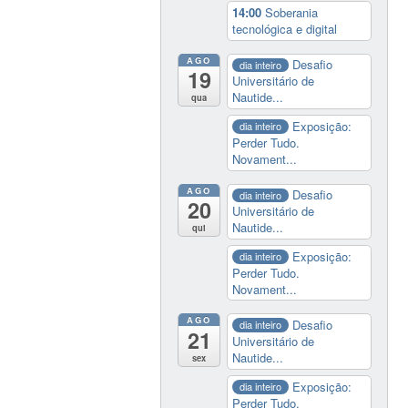
14:00
Soberania
tecnológica e digital
AGO
Desafio
dia inteiro
19
Universitário de
Nautide...
qua
Exposição:
dia inteiro
Perder Tudo.
Novament...
AGO
Desafio
dia inteiro
20
Universitário de
Nautide...
qui
Exposição:
dia inteiro
Perder Tudo.
Novament...
AGO
Desafio
dia inteiro
21
Universitário de
Nautide...
sex
Exposição:
dia inteiro
Perder Tudo.