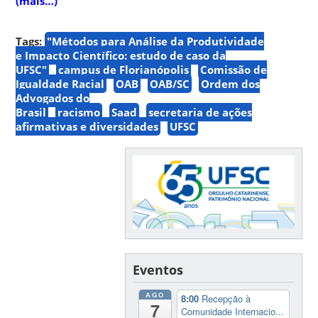
(mais…)
Tags:
"Métodos para Análise da Produtividade
e Impacto Científico: estudo de caso da
UFSC"
campus de Florianópolis
Comissão de
Igualdade Racial
OAB
OAB/SC
Ordem dos
Advogados do
Brasil
racismo
Saad
secretaria de ações
afirmativas e diversidades
UFSC
Eventos
AGO
8:00
Recepção à
7
Comunidade Internacio...