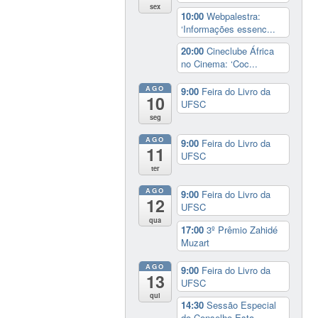
sex
10:00
Webpalestra:
‘Informações essenc...
20:00
Cineclube África
no Cinema: ‘Coc...
AGO
9:00
Feira do Livro da
10
UFSC
seg
AGO
9:00
Feira do Livro da
11
UFSC
ter
AGO
9:00
Feira do Livro da
12
UFSC
qua
17:00
3º Prêmio Zahidé
Muzart
AGO
9:00
Feira do Livro da
13
UFSC
qui
14:30
Sessão Especial
do Conselho Esta...