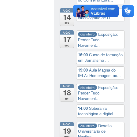
AGO
14:00
Lançamento da
14
cinebiografia de D...
sex
AGO
Exposição:
dia inteiro
17
Perder Tudo.
Novament...
seg
16:00
Curso de formação
em Jornalismo ...
19:00
Aula Magna do
IELA: Homenagem ao...
AGO
Exposição:
dia inteiro
18
Perder Tudo.
Novament...
ter
14:00
Soberania
tecnológica e digital
AGO
Desafio
dia inteiro
19
Universitário de
Nautide...
qua