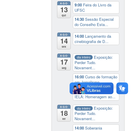
AGO
9:00
Feira do Livro da
13
UFSC
qui
14:30
Sessão Especial
do Conselho Esta...
AGO
14:00
Lançamento da
14
cinebiografia de D...
sex
AGO
Exposição:
dia inteiro
17
Perder Tudo.
Novament...
seg
16:00
Curso de formação
em Jornalismo ...
19:00
Aula Magna do
IELA: Homenagem ao...
AGO
Exposição:
dia inteiro
18
Perder Tudo.
Novament...
ter
14:00
Soberania