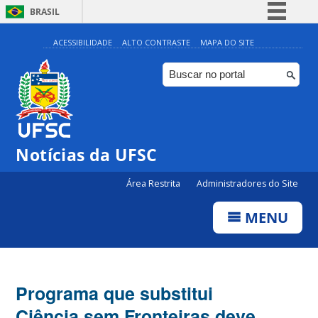
BRASIL
Simplifique!
ACESSIBILIDADE
ALTO CONTRASTE
MAPA DO SITE
Comunica BR
Participe
Acesso à informação
Legislação
Notícias da UFSC
Canais
Área Restrita
Administradores do Site
MENU
Programa que substitui
Ciência sem Fronteiras deve