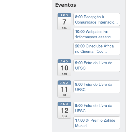
Eventos
AGO
8:00
Recepção à
7
Comunidade Internacio...
sex
10:00
Webpalestra:
‘Informações essenc...
20:00
Cineclube África
no Cinema: ‘Coc...
AGO
9:00
Feira do Livro da
10
UFSC
seg
AGO
9:00
Feira do Livro da
11
UFSC
ter
AGO
9:00
Feira do Livro da
12
UFSC
qua
17:00
3º Prêmio Zahidé
Muzart