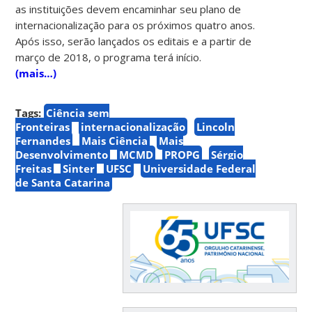
as instituições devem encaminhar seu plano de
internacionalização para os próximos quatro anos.
Após isso, serão lançados os editais e a partir de
março de 2018, o programa terá início.
(mais…)
Tags:
Ciência sem
Fronteiras
internacionalização
Lincoln
Fernandes
Mais Ciência
Mais
Desenvolvimento
MCMD
PROPG
Sérgio
Freitas
Sinter
UFSC
Universidade Federal
de Santa Catarina