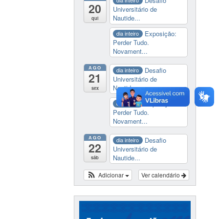
Desafio
dia inteiro
20
Universitário de
Nautide...
qui
Exposição:
dia inteiro
Perder Tudo.
Novament...
AGO
Desafio
dia inteiro
21
Universitário de
Nautide...
sex
Exposição:
dia inteiro
Perder Tudo.
Novament...
AGO
Desafio
dia inteiro
22
Universitário de
Nautide...
sáb
Adicionar
Ver calendário