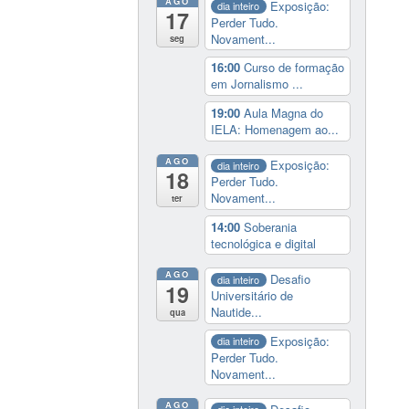
AGO
Exposição:
dia inteiro
17
Perder Tudo.
Novament...
seg
16:00
Curso de formação
em Jornalismo ...
19:00
Aula Magna do
IELA: Homenagem ao...
AGO
Exposição:
dia inteiro
18
Perder Tudo.
Novament...
ter
14:00
Soberania
tecnológica e digital
AGO
Desafio
dia inteiro
19
Universitário de
Nautide...
qua
Exposição:
dia inteiro
Perder Tudo.
Novament...
AGO