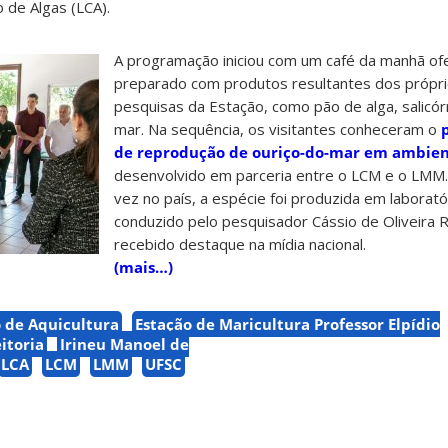
 de Algas (LCA).
A programação iniciou com um café da manhã ofe
preparado com produtos resultantes dos próprio
pesquisas da Estação, como pão de alga, salicór
mar. Na sequência, os visitantes conheceram o
de reprodução de ouriço-do-mar em ambien
desenvolvido em parceria entre o LCM e o LMM.
vez no país, a espécie foi produzida em laborató
conduzido pelo pesquisador Cássio de Oliveira
recebido destaque na mídia nacional.
(mais…)
de Aquicultura
Estação de Maricultura Professor Elpídio
itoria
Irineu Manoel de
LCA
LCM
LMM
UFSC