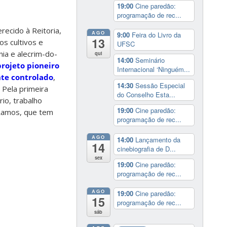
19:00
Cine paredão:
programação de rec...
recido à Reitoria,
AGO
9:00
Feira do Livro da
13
s cultivos e
UFSC
nia e alecrim-do-
qui
14:00
Seminário
projeto pioneiro
Internacional ‘Ninguém...
te controlado
,
14:30
Sessão Especial
 Pela primeira
do Conselho Esta...
rio, trabalho
19:00
Cine paredão:
 Ramos, que tem
programação de rec...
AGO
14:00
Lançamento da
14
cinebiografia de D...
sex
19:00
Cine paredão:
programação de rec...
AGO
19:00
Cine paredão:
15
programação de rec...
sáb