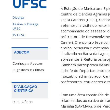
A Estação de Maricultura Elp
Centro de Ciências Agrárias 
Divulga
Santa Catarina (UFSC), receb
Assine o Divulga
setembro, a visita do reitor
UFSC
acompanhado do assessor do 
TV UFSC
pró-reitora de Desenvolvim
Carrieri. O encontro teve com
ensino, pesquisa e extensão
AGECOM
localizada na Barra da Lagoa
apresentar à Reitoria os pro
Conheça a Agecom
Também participaram da visi
Sugestões e Críticas
a chefe do Departamento de 
Tsuzuki, o administrador Carl
professores, estudantes e té
DIVULGAÇÃO
CIENTÍFICA
Com uma área construída de 9
relacionados ao cultivo de c
UFSC Ciência
Marinha (LAPMAR), o de Pei