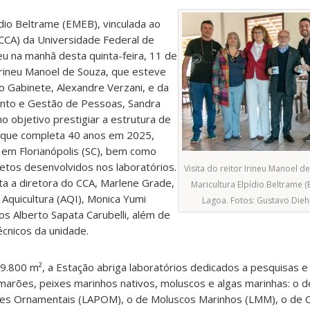
ídio Beltrame (EMEB), vinculada ao
(CCA) da Universidade Federal de
eu na manhã desta quinta-feira, 11 de
 Irineu Manoel de Souza, que esteve
Gabinete, Alexandre Verzani, e da
ento e Gestão de Pessoas, Sandra
o objetivo prestigiar a estrutura de
 que completa 40 anos em 2025,
, em Florianópolis (SC), bem como
jetos desenvolvidos nos laboratórios.
Visita do reitor Irineu Manoel d
ta a diretora do CCA, Marlene Grade,
Maricultura Elpídio Beltrame (
Aquicultura (AQI), Monica Yumi
Lagoa. Fotos: Gustavo Die
os Alberto Sapata Carubelli, além de
cnicos da unidade.
.800 m², a Estação abriga laboratórios dedicados a pesquisas e
amarões, peixes marinhos nativos, moluscos e algas marinhas: o de
xes Ornamentais (LAPOM), o de Moluscos Marinhos (LMM), o de