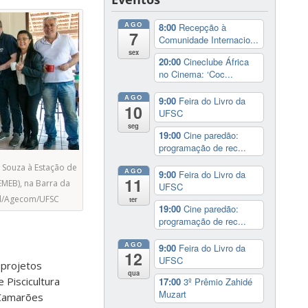
AGO
8:00
Recepção à
7
Comunidade Internacio...
sex
20:00
Cineclube África
no Cinema: ‘Coc...
AGO
9:00
Feira do Livro da
10
UFSC
seg
19:00
Cine paredão:
programação de rec...
e Souza à Estação de
AGO
9:00
Feira do Livro da
11
EMEB), na Barra da
UFSC
hl/Agecom/UFSC
ter
19:00
Cine paredão:
programação de rec...
AGO
9:00
Feira do Livro da
12
UFSC
 projetos
qua
 Piscicultura
17:00
3º Prêmio Zahidé
Muzart
 Camarões