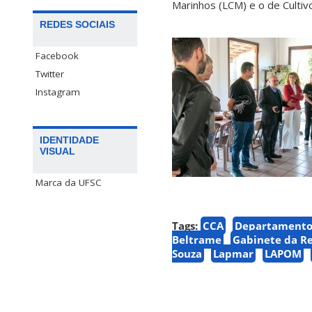
Marinhos (LCM) e o de Cultivo
REDES SOCIAIS
Facebook
Twitter
Instagram
IDENTIDADE
VISUAL
Marca da UFSC
Tags:
CCA
Departamento 
Beltrame
Gabinete da Re
Souza
Lapmar
LAPOM