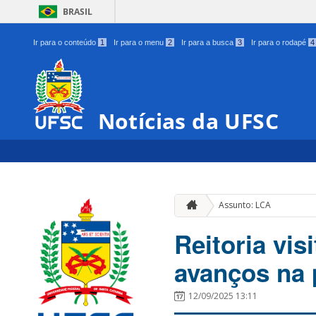
BRASIL
Ir para o conteúdo
1
Ir para o menu
2
Ir para a busca
3
Ir para o rodapé
4
Notícias da UFSC
Assunto: LCA
Reitoria vi
avanços na 
12/09/2025 13:11