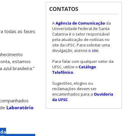
CONTATOS
A
Agência de Comunicação
da
Universidade Federal de Santa
ra todas as fases
Catarina é o setor responsável
pela atualização de notícias no
site da UFSC. Para solicitar uma
divulgação, acesse
o site
.
onhecimento
 ponta, estamos
Para falar com qualquer setor da
UFSC, utilize o
Catálogo
azul brasileira.”
Telefônico
.
Sugestões, elogios ou
reclamações devem ser
encaminhados para a
Ouvidoria
da UFSC
.
 acompanhados
 de
Laboratório
 da