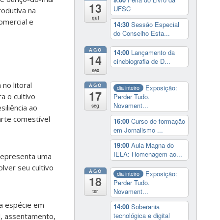
13
UFSC
rodutiva na
qui
comercial e
14:30
Sessão Especial
do Conselho Esta...
AGO
14:00
Lançamento da
14
cinebiografia de D...
sex
no litoral
AGO
Exposição:
dia inteiro
17
ra o cultivo
Perder Tudo.
Novament...
seg
siliência ao
rte comestível
16:00
Curso de formação
em Jornalismo ...
19:00
Aula Magna do
IELA: Homenagem ao...
 representa uma
lver seu cultivo
AGO
Exposição:
dia inteiro
18
Perder Tudo.
Novament...
ter
da espécie em
14:00
Soberania
tecnológica e digital
al, assentamento,