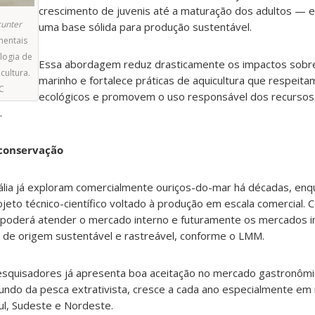
crescimento de juvenis até a maturação dos adultos — 
cunter
uma base sólida para produção sustentável.
mentais
logia de
Essa abordagem reduz drasticamente os impactos sobr
cultura.
marinho e fortalece práticas de aquicultura que respeitam
C
ecológicos e promovem o uso responsável dos recursos
.
conservação
tália já exploram comercialmente ouriços-do-mar há décadas, enqu
jeto técnico-científico voltado à produção em escala comercial.
 poderá atender o mercado interno e futuramente os mercados in
 de origem sustentável e rastreável, conforme o LMM.
esquisadores já apresenta boa aceitação no mercado gastronômic
undo da pesca extrativista, cresce a cada ano especialmente em
ul, Sudeste e Nordeste.