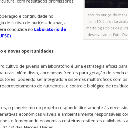
arvicultura, com resultados promissores.
Larva do ouriço-do-mar
E
operação e continuidade no
com 10 dias de larvicul
a de cultivo de ouriços-do-mar, a
morfologia típica de plú
erá conduzida no
Laboratório de
desenvolvidos. Foto: Di
UFSC)
.
vo e novas oportunidades
o cultivo de juvenis em laboratório é uma estratégia eficaz para
aturais. Além disso, abre novas frentes para geração de renda 
dutores, podendo ser integrado a sistemas multitróficos com os
eaproveitamento de nutrientes, o controle biológico de resíduos
res, o pioneirismo do projeto responde diretamente às necessi
lternativas econômicas viáveis e ambientalmente responsáveis c
inhos e fomentando economias costeiras resilientes e alinhadas 
l (ODS) das Nações Unidas.