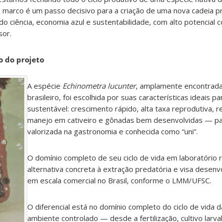
e marco é um passo decisivo para a criação de uma nova cadeia p
ndo ciência, economia azul e sustentabilidade, com alto potencial 
sor.
o do projeto
A espécie
Echinometra lucunter
, amplamente encontrada 
brasileiro, foi escolhida por suas características ideais pa
sustentável: crescimento rápido, alta taxa reprodutiva, re
manejo em cativeiro e gônadas bem desenvolvidas — pa
valorizada na gastronomia e conhecida como “uni”.
O domínio completo de seu ciclo de vida em laboratório
alternativa concreta à extração predatória e visa desenvo
em escala comercial no Brasil, conforme o LMM/UFSC.
O diferencial está no domínio completo do ciclo de vida 
ambiente controlado — desde a fertilização, cultivo larv