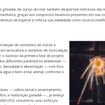
as gônadas de ouriço-do-mar também despertam interesse das i
armacêutica, graças aos compostos bioativos presentes em sua c
ômicas da espécie e reforça sua viabilidade como recurso multifu
produção de sementes de ostras e
e em larvicultura e sistemas de recirculação
r o sucesso da primeira fase do projeto
dos diferentes parâmetros ambientais —
e, densidade e alimentação — com foco
da água e bem-estar animal, conforme o
fases — cultivo larval e assentamento;
ltos; e maturação gonadal — , já avança
LMM/UFSC concentrou seus esforços