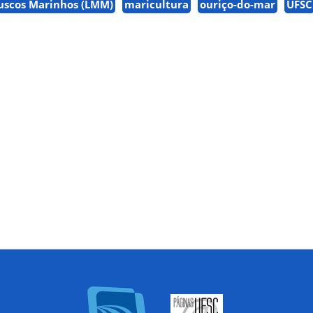
uscos Marinhos (LMM)
maricultura
ouriço-do-mar
UFSC