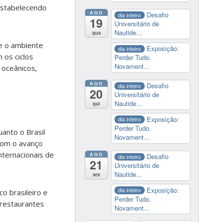
estabelecendo
AGO
Desafio
dia inteiro
19
Universitário de
Nautide...
qua
e o ambiente
Exposição:
dia inteiro
 os ciclos
Perder Tudo.
Novament...
 oceânicos,
AGO
Desafio
dia inteiro
20
Universitário de
Nautide...
qui
Exposição:
dia inteiro
Perder Tudo.
anto o Brasil
Novament...
 Com o avanço
ternacionais de
AGO
Desafio
dia inteiro
21
Universitário de
Nautide...
sex
Exposição:
dia inteiro
o brasileiro e
Perder Tudo.
 restaurantes
Novament...