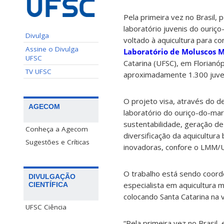
Pela primeira vez no Brasil
laboratório juvenis do ouriç
Divulga
voltado à aquicultura para c
Assine o Divulga
Laboratório de Moluscos 
UFSC
Catarina (UFSC), em Florianóp
TV UFSC
aproximadamente 1.300 juven
O projeto visa, através do 
AGECOM
laboratório do ouriço-do-mar,
sustentabilidade, geração d
Conheça a Agecom
diversificação da aquicultura
Sugestões e Críticas
inovadoras, confore o LMM/
O trabalho está sendo coor
DIVULGAÇÃO
especialista em aquicultura m
CIENTÍFICA
colocando Santa Catarina na v
UFSC Ciência
“Pela primeira vez no Brasil