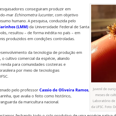
, pesquisadores conseguiram produzir em
o-do-mar
Echinometra lucunter
, com objetivo
onsumo humano. A pesquisa, conduzida pelo
Marinhos (LMM)
da Universidade Federal de Santa
olis, resultou – de forma inédita no país – em
is produzidos em condições controladas.
desenvolvimento da tecnologia de produção em
 o cultivo comercial da espécie, aliando
e renda para comunidades costeiras e
 brasileira por meio de tecnologias
UFSC.
Juvenil de our
denado pelo professor
Cassio de Oliveira Ramos
,
meses de cult
arinha, que avalia o feito como histórico,
Laboratório de
anguarda da maricultura nacional.
da UFSC. Foto: 
, estamos fechando todo o ciclo produtivo de uma espécie nativa 