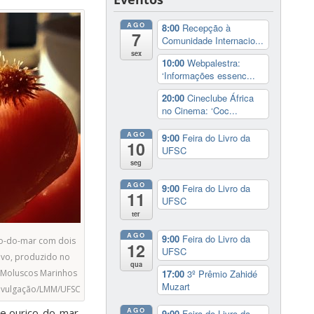
AGO
8:00
Recepção à
7
Comunidade Internacio...
sex
10:00
Webpalestra:
‘Informações essenc...
20:00
Cineclube África
no Cinema: ‘Coc...
AGO
9:00
Feira do Livro da
10
UFSC
seg
AGO
9:00
Feira do Livro da
11
UFSC
ter
AGO
9:00
Feira do Livro da
iço-do-mar com dois
12
UFSC
ivo, produzido no
qua
17:00
3º Prêmio Zahidé
 Moluscos Marinhos
Muzart
Divulgação/LMM/UFSC
AGO
de ouriço-do-mar
9:00
Feira do Livro da