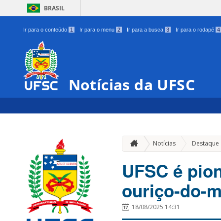
BRASIL
Ir para o conteúdo
1
Ir para o menu
2
Ir para a busca
3
Ir para o rodapé
4
Notícias da UFSC
Notícias
Destaque
UFSC é pion
ouriço-do-m
18/08/2025 14:31