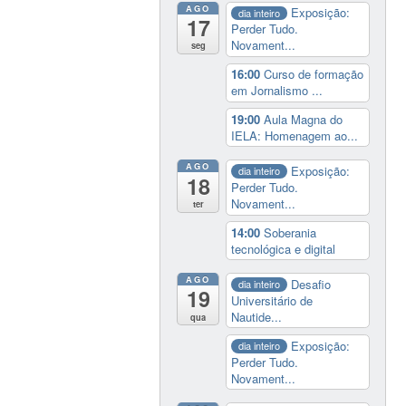
AGO
Exposição:
dia inteiro
17
Perder Tudo.
Novament...
seg
16:00
Curso de formação
em Jornalismo ...
19:00
Aula Magna do
IELA: Homenagem ao...
AGO
Exposição:
dia inteiro
18
Perder Tudo.
Novament...
ter
14:00
Soberania
tecnológica e digital
AGO
Desafio
dia inteiro
19
Universitário de
Nautide...
qua
Exposição:
dia inteiro
Perder Tudo.
Novament...