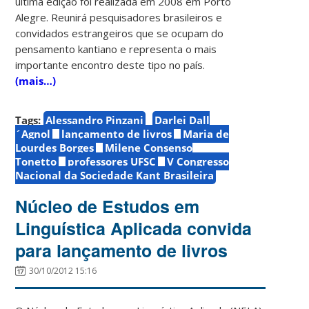
última edição foi realizada em 2008 em Porto
Alegre. Reunirá pesquisadores brasileiros e
convidados estrangeiros que se ocupam do
pensamento kantiano e representa o mais
importante encontro deste tipo no país.
(mais…)
Tags:
Alessandro Pinzani
Darlei Dall
´Agnol
lançamento de livros
Maria de
Lourdes Borges
Milene Consenso
Tonetto
professores UFSC
V Congresso
Nacional da Sociedade Kant Brasileira
Núcleo de Estudos em
Linguística Aplicada convida
para lançamento de livros
30/10/2012 15:16