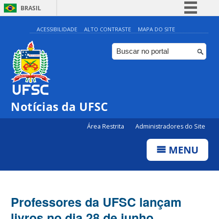
BRASIL
Simplifique!
ACESSIBILIDADE
ALTO CONTRASTE
MAPA DO SITE
Comunica BR
Participe
Acesso à informação
Legislação
Notícias da UFSC
Canais
Área Restrita
Administradores do Site
MENU
Professores da UFSC lançam
livros no dia 28 de junho