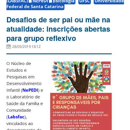
(LABSFAC)
NEPeDI
psicologia
UFSC
Universidade
Federal de Santa Catarina
Desafios de ser pai ou mãe na
atualidade: inscrições abertas
para grupo reflexivo
28/03/2019 18:12
O Núcleo de
Estudos e
Pesquisas em
Desenvolvimento
Infantil (
NePEDI
) e
o Laboratório de
Saúde da Família e
Comunidade
(
Labsfac
),
vinculados ao
departamento de