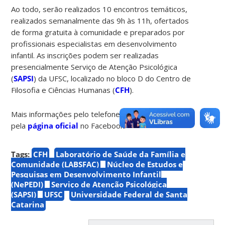
Ao todo, serão realizados 10 encontros temáticos,
realizados semanalmente das 9h às 11h, ofertados
de forma gratuita à comunidade e preparados por
profissionais especialistas em desenvolvimento
infantil. As inscrições podem ser realizadas
presencialmente Serviço de Atenção Psicológica
(
SAPSI
) da UFSC, localizado no bloco D do Centro de
Filosofia e Ciências Humanas (
CFH
).
Mais informações pelo telefone (48) 98871-1817 e
pela
página oficial
no Facebook.
Tags:
CFH
Laboratório de Saúde da Família e
Comunidade (LABSFAC)
Núcleo de Estudos e
Pesquisas em Desenvolvimento Infantil
(NePEDI)
Serviço de Atenção Psicológica
(SAPSI)
UFSC
Universidade Federal de Santa
Catarina