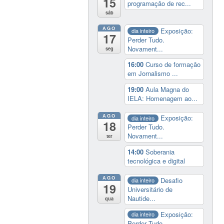
15
programação de rec...
sáb
AGO
Exposição:
dia inteiro
17
Perder Tudo.
Novament...
seg
16:00
Curso de formação
em Jornalismo ...
19:00
Aula Magna do
IELA: Homenagem ao...
AGO
Exposição:
dia inteiro
18
Perder Tudo.
Novament...
ter
14:00
Soberania
tecnológica e digital
AGO
Desafio
dia inteiro
19
Universitário de
Nautide...
qua
Exposição:
dia inteiro
Perder Tudo.