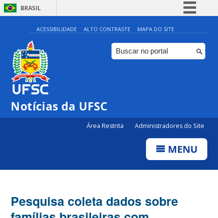
BRASIL
Simplifique!
ACESSIBILIDADE
ALTO CONTRASTE
MAPA DO SITE
Comunica BR
Participe
Acesso à informação
Legislação
Notícias da UFSC
Canais
Área Restrita
Administradores do Site
MENU
Pesquisa coleta dados sobre
famílias brasileiras com