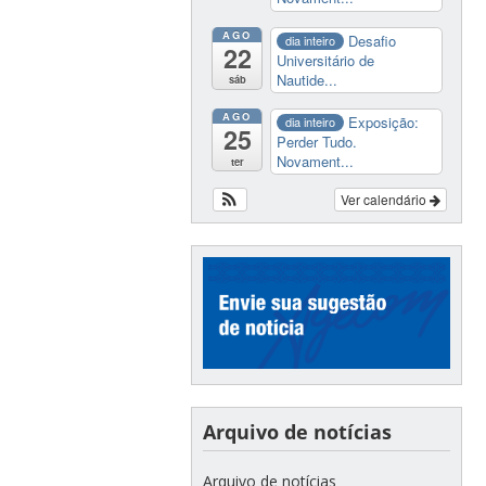
AGO
Desafio
dia inteiro
22
Universitário de
Nautide...
sáb
AGO
Exposição:
dia inteiro
25
Perder Tudo.
Novament...
ter
Ver calendário
Arquivo de notícias
Arquivo de notícias