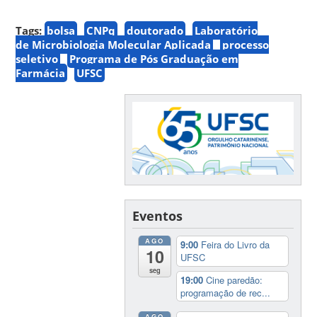
Tags:
bolsa
CNPq
doutorado
Laboratório
de Microbiologia Molecular Aplicada
processo
seletivo
Programa de Pós Graduação em
Farmácia
UFSC
Eventos
AGO
9:00
Feira do Livro da
10
UFSC
seg
19:00
Cine paredão:
programação de rec...
AGO