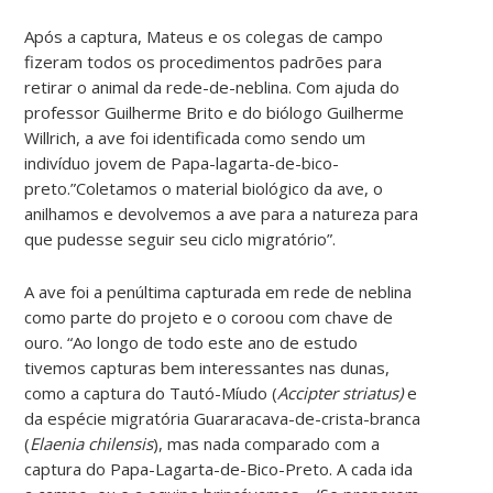
Após a captura, Mateus e os colegas de campo
fizeram todos os procedimentos padrões para
retirar o animal da rede-de-neblina. Com ajuda do
professor Guilherme Brito e do biólogo Guilherme
Willrich, a ave foi identificada como sendo um
indivíduo jovem de Papa-lagarta-de-bico-
preto.”Coletamos o material biológico da ave, o
anilhamos e devolvemos a ave para a natureza para
que pudesse seguir seu ciclo migratório”.
A ave foi a penúltima capturada em rede de neblina
como parte do projeto e o coroou com chave de
ouro. “Ao longo de todo este ano de estudo
tivemos capturas bem interessantes nas dunas,
como a captura do Tautó-Míudo (
Accipter striatus)
e
da espécie migratória Guararacava-de-crista-branca
(
Elaenia chilensis
), mas nada comparado com a
captura do Papa-Lagarta-de-Bico-Preto. A cada ida