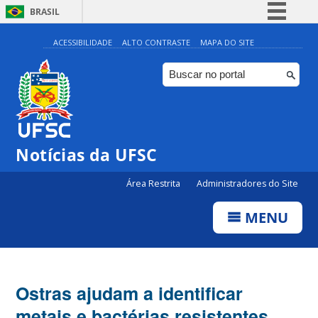
BRASIL
Simplifique!
ACESSIBILIDADE
ALTO CONTRASTE
MAPA DO SITE
Comunica BR
Participe
Acesso à informação
Legislação
Notícias da UFSC
Canais
Área Restrita
Administradores do Site
MENU
Ostras ajudam a identificar
metais e bactérias resistentes