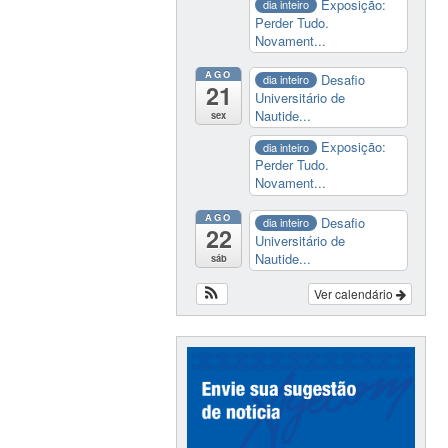
Exposição:
dia inteiro
Perder Tudo.
Novament...
AGO
Desafio
dia inteiro
21
Universitário de
Nautide...
sex
Exposição:
dia inteiro
Perder Tudo.
Novament...
AGO
Desafio
dia inteiro
22
Universitário de
Nautide...
sáb
Ver calendário