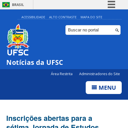
BRASIL
Simplifique!
ACESSIBILIDADE
ALTO CONTRASTE
MAPA DO SITE
Comunica BR
Participe
Acesso à informação
Legislação
Notícias da UFSC
Canais
Área Restrita
Administradores do Site
MENU
Inscrições abertas para a
sétima Jornada de Estudos