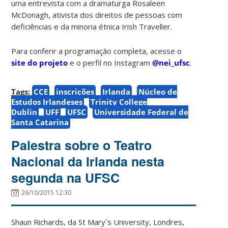
uma entrevista com a dramaturga Rosaleen
McDonagh, ativista dos direitos de pessoas com
deficiências e da minoria étnica Irish Traveller.
Para conferir a programação completa, acesse o
site do projeto
e o perfil no Instagram
@nei_ufsc
.
Tags:
CCE
inscrições
Irlanda
Núcleo de
Estudos Irlandeses
Trinity College
Dublin
UFF
UFSC
Universidade Federal de
Santa Catarina
Palestra sobre o Teatro
Nacional da Irlanda nesta
segunda na UFSC
26/10/2015 12:30
Shaun Richards, da St Mary´s University, Londres,