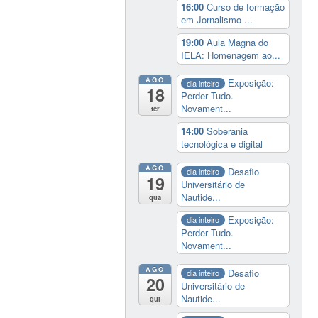
16:00
Curso de formação
em Jornalismo ...
19:00
Aula Magna do
IELA: Homenagem ao...
AGO
Exposição:
dia inteiro
18
Perder Tudo.
Novament...
ter
14:00
Soberania
tecnológica e digital
AGO
Desafio
dia inteiro
19
Universitário de
Nautide...
qua
Exposição:
dia inteiro
Perder Tudo.
Novament...
AGO
Desafio
dia inteiro
20
Universitário de
Nautide...
qui