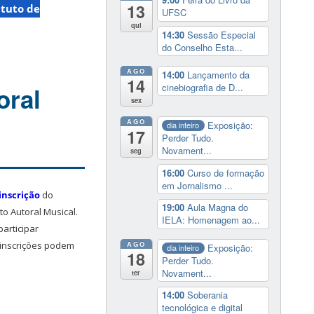
13
ituto de
UFSC
qui
14:30
Sessão Especial
do Conselho Esta...
AGO
14:00
Lançamento da
14
cinebiografia de D...
oral
sex
AGO
Exposição:
dia inteiro
17
Perder Tudo.
Novament...
seg
16:00
Curso de formação
em Jornalismo ...
inscrição
do
19:00
Aula Magna do
to Autoral Musical
.
IELA: Homenagem ao...
articipar
AGO
i
nscrições podem
Exposição:
dia inteiro
18
Perder Tudo.
Novament...
ter
14:00
Soberania
tecnológica e digital