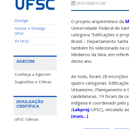
21/11/2023 11:30
Divulga
O projeto arquitetônico da
M
Universidade Federal de Sant
Assine o Divulga
UFSC
categoria “Edificações e pro
Brasil – Departamento Santa 
TV UFSC
também foi selecionado na c
Medeiros da Silva, em refer
deste ano.
AGECOM
Conheça a Agecom
Ao todo, foram 28 inscrições
Sugestões e Críticas
quatro categorias: Edificaçõe
Urbanismo, Planejamento e Ci
candidaturas, 19 foram da ca
DIVULGAÇÃO
indígena é coordenado pelo 
CIENTÍFICA
(
Labproj
/UFSC), vinculado a
(mais…)
UFSC Ciência