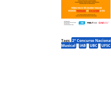
Tags:
2º Concurso Naciona
Musical
IAB
UBC
UFSC