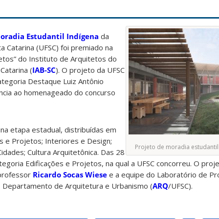
oradia Estudantil Indígena
da
a Catarina (UFSC) foi premiado na
jetos” do
Instituto de Arquitetos do
Catarina (
IAB-SC
). O projeto da UFSC
ategoria Destaque Luiz Antônio
ência ao homenageado do concurso
 na etapa estadual, distribuídas em
s e Projetos; Interiores e Design;
Projeto de moradia estudantil
dades; Cultura Arquitetônica. Das 28
tegoria Edificações e Projetos, na qual a UFSC concorreu. O proj
professor
Ricardo Socas Wiese
e a equipe do Laboratório de Pr
o Departamento de Arquitetura e Urbanismo (
ARQ
/UFSC).