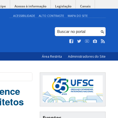
cipe
Acesso à informação
Legislação
Canais
ACESSIBILIDADE
ALTO CONTRASTE
MAPA DO SITE
Área Restrita
Administradores do Site
vence
itetos
Eventos