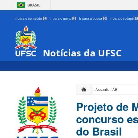
BRASIL
Ir para o conteúdo
1
Ir para o menu
2
Ir para a busca
3
Ir para o rodapé
4
Notícias da UFSC
Assunto: IAB
Projeto de 
concurso es
do Brasil