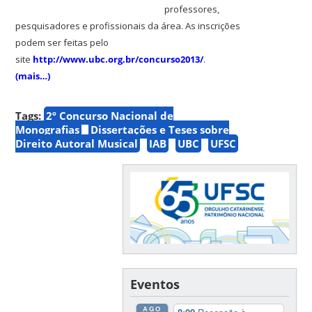
professores,
pesquisadores e profissionais da área.
As i
nscrições
podem ser feitas pelo
site
http://www.ubc.org.br/concurso2013/
.
(mais…)
Tags:
2º Concurso Nacional de
Monografias
Dissertações e Teses sobre
Direito Autoral Musical
IAB
UBC
UFSC
Eventos
AGO