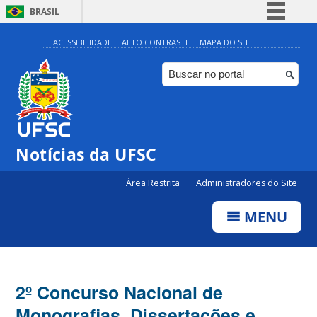
BRASIL
Simplifique!
ACESSIBILIDADE
ALTO CONTRASTE
MAPA DO SITE
Comunica BR
Participe
Acesso à informação
Legislação
Notícias da UFSC
Canais
Área Restrita
Administradores do Site
MENU
2º Concurso Nacional de
Monografias, Dissertações e