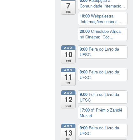
8:00
Recepção à
7
Comunidade Internacio...
sex
10:00
Webpalestra:
‘Informações essenc...
20:00
Cineclube África
no Cinema: ‘Coc...
AGO
9:00
Feira do Livro da
10
UFSC
seg
AGO
9:00
Feira do Livro da
11
UFSC
ter
AGO
9:00
Feira do Livro da
12
UFSC
qua
17:00
3º Prêmio Zahidé
Muzart
AGO
9:00
Feira do Livro da
13
UFSC
qui