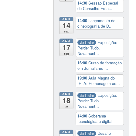
14:30
Sessão Especial
do Conselho Esta...
AGO
14:00
Lançamento da
14
cinebiografia de D...
sex
AGO
Exposição:
dia inteiro
17
Perder Tudo.
Novament...
seg
16:00
Curso de formação
em Jornalismo ...
19:00
Aula Magna do
IELA: Homenagem ao...
AGO
Exposição:
dia inteiro
18
Perder Tudo.
Novament...
ter
14:00
Soberania
tecnológica e digital
AGO
Desafio
dia inteiro