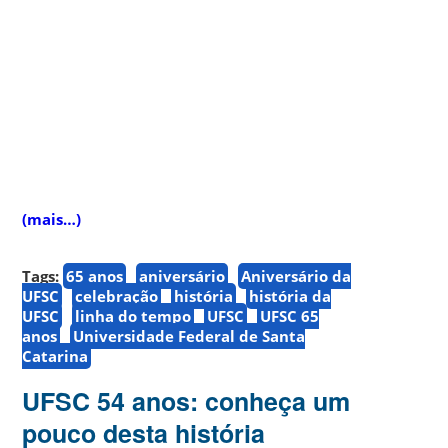
(mais…)
Tags:
65 anos
aniversário
Aniversário da
UFSC
celebração
história
história da
UFSC
linha do tempo
UFSC
UFSC 65
anos
Universidade Federal de Santa
Catarina
UFSC 54 anos: conheça um
pouco desta história