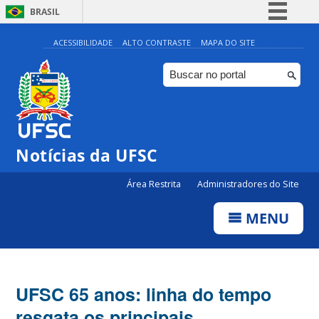
BRASIL
Simplifique!
ACESSIBILIDADE
ALTO CONTRASTE
MAPA DO SITE
Comunica BR
Participe
Acesso à informação
Legislação
Notícias da UFSC
Canais
Área Restrita
Administradores do Site
MENU
UFSC 65 anos: linha do tempo
resgata os principais