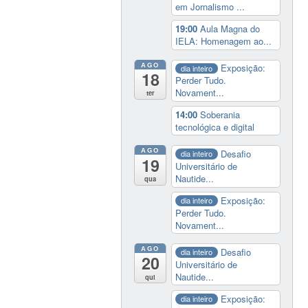
em Jornalismo ...
19:00
Aula Magna do
IELA: Homenagem ao...
AGO
Exposição:
dia inteiro
18
Perder Tudo.
Novament...
ter
14:00
Soberania
tecnológica e digital
AGO
Desafio
dia inteiro
19
Universitário de
Nautide...
qua
Exposição:
dia inteiro
Perder Tudo.
Novament...
AGO
Desafio
dia inteiro
20
Universitário de
Nautide...
qui
Exposição:
dia inteiro