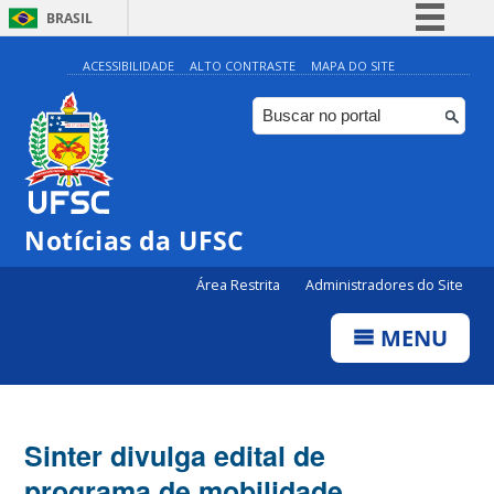
BRASIL
Simplifique!
ACESSIBILIDADE
ALTO CONTRASTE
MAPA DO SITE
Comunica BR
Participe
Acesso à informação
Legislação
Notícias da UFSC
Canais
Área Restrita
Administradores do Site
MENU
Sinter divulga edital de
programa de mobilidade