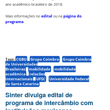
ano acadêmico brasileiro de 2018.
Mais informações no
edital
ou na
página do
programa
.
Tags:
CGBU
Grupo Coimbra
Grupo Coimbra
de Universidades
Brasileiras
mobilidade
mobilidade
acadêmica
relações
internacionais
UFSC
Universidade Federal
de Santa Catarina
Sinter divulga edital de
programa de intercâmbio com