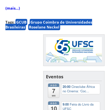
(mais…)
Tags:
GCUB
Grupo Coimbra de Universidades
Brasileiras
Roselane Neckel
Eventos
AGO
20:00
Cineclube África
7
no Cinema: ‘Coc...
sex
AGO
9:00
Feira do Livro da
10
UFSC