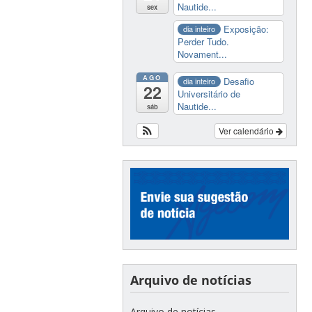
Nautide...
sex
Exposição:
dia inteiro
Perder Tudo.
Novament...
AGO
Desafio
dia inteiro
22
Universitário de
Nautide...
sáb
Ver calendário
Arquivo de notícias
Arquivo de notícias