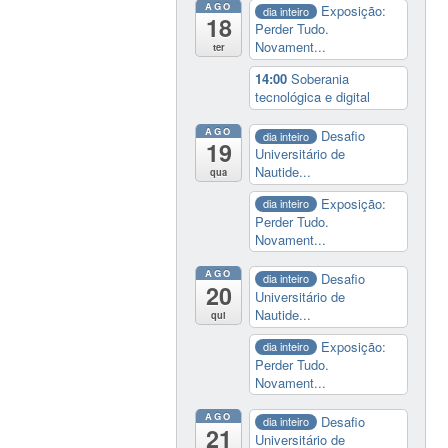
AGO
Exposição:
dia inteiro
18
Perder Tudo.
Novament...
ter
14:00
Soberania
tecnológica e digital
AGO
Desafio
dia inteiro
19
Universitário de
Nautide...
qua
Exposição:
dia inteiro
Perder Tudo.
Novament...
AGO
Desafio
dia inteiro
20
Universitário de
Nautide...
qui
Exposição:
dia inteiro
Perder Tudo.
Novament...
AGO
Desafio
dia inteiro
21
Universitário de