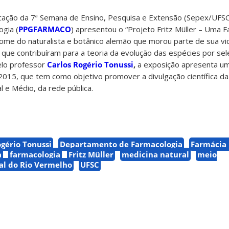
cação da 7ª Semana de Ensino, Pesquisa e Extensão (Sepex/UFSC
gia (
PPGFARMACO
) apresentou o “Projeto Fritz Müller – Uma F
o nome do naturalista e botânico alemão que morou parte de sua vid
ue contribuíram para a teoria da evolução das espécies por sele
elo professor
Carlos Rogério Tonussi
,
a exposição apresenta um
015, que tem como objetivo promover a divulgação científica da
 e Médio, da rede pública.
ogério Tonussi
Departamento de Farmacologia
Farmácia
a
farmacologia
Fritz Müller
medicina natural
meio
al do Rio Vermelho
UFSC