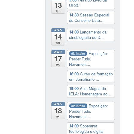
13
UFSC
qui
14:30
Sessão Especial
do Conselho Esta...
AGO
14:00
Lançamento da
14
cinebiografia de D...
sex
AGO
Exposição:
dia inteiro
17
Perder Tudo.
Novament...
seg
16:00
Curso de formação
em Jornalismo ...
19:00
Aula Magna do
IELA: Homenagem ao...
AGO
Exposição:
dia inteiro
18
Perder Tudo.
Novament...
ter
14:00
Soberania
tecnológica e digital