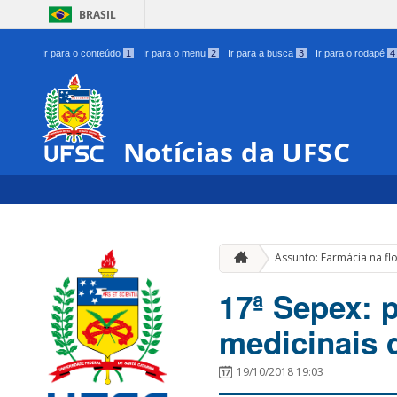
BRASIL
Ir para o conteúdo
1
Ir para o menu
2
Ir para a busca
3
Ir para o rodapé
4
Notícias da UFSC
Assunto: Farmácia na fl
17ª Sepex: 
medicinais 
19/10/2018 19:03