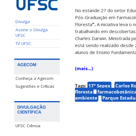
No estande 27 do setor Edu
Pós-Graduação em Farmacolo
Divulga
Floresta
“.
A iniciativa leva 
Assine o Divulga
trabalhando em descobertas q
UFSC
Charles Darwin. Ministrada p
TV UFSC
está sendo realizado desde 2
alunos de Ensino Fundamental
AGECOM
(mais…)
Conheça a Agecom
Tags:
17ª Sepex
Carlos R
Sugestões e Críticas
floresta
farmacobotânic
ambiente
Parque Estadu
DIVULGAÇÃO
CIENTÍFICA
UFSC Ciência