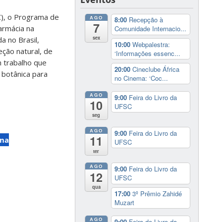
), o Programa de
AGO
8:00
Recepção à
7
armácia na
Comunidade Internacio...
sex
a no Brasil,
10:00
Webpalestra:
ção natural, de
‘Informações essenc...
 trabalho que
20:00
Cineclube África
 botânica para
no Cinema: ‘Coc...
AGO
9:00
Feira do Livro da
10
UFSC
seg
AGO
9:00
Feira do Livro da
11
 na
UFSC
ter
AGO
9:00
Feira do Livro da
12
UFSC
qua
17:00
3º Prêmio Zahidé
Muzart
AGO
9:00
Feira do Livro da