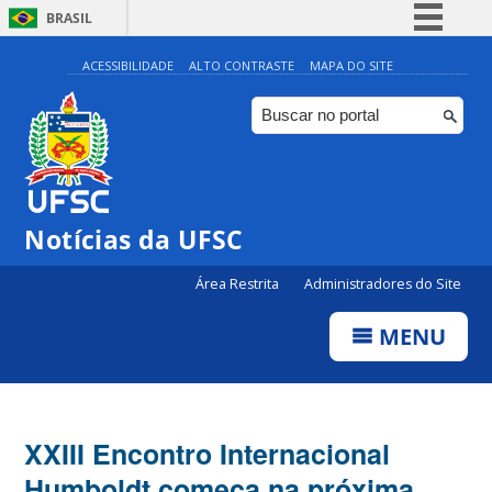
BRASIL
Simplifique!
ACESSIBILIDADE
ALTO CONTRASTE
MAPA DO SITE
Comunica BR
Participe
Acesso à informação
Legislação
Notícias da UFSC
Canais
Área Restrita
Administradores do Site
MENU
XXIII Encontro Internacional
Humboldt começa na próxima