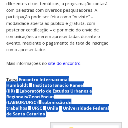
diferentes eixos temáticos, a programação contará
com palestras com diversos pesquisadores.
A
participação pode ser feita como “ouvinte” –
modalidade aberta ao público e gratuita, com
posterior certificação – e por meio do envio de
comunicações a serem apresentadas durante o
evento, mediante o pagamento da taxa de inscrição
como apresentador.
Mais informações no
site do encontro
.
Tags:
Encontro Internacional
Humboldt
Instituto Ignacio Rangel
(IIR)
Laboratório de Estudos Urbanos e
Regionais/Geociências
(LABEUR/UFSC)
submissão de
trabalhos
UFSC
Unila
Universidade Federal
de Santa Catarina