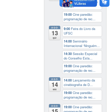
17:00
3º Prêmio Zahidé
Muzart
19:00
Cine paredão:
programação de rec...
AGO
9:00
Feira do Livro da
13
UFSC
qui
14:00
Seminário
Internacional ‘Ninguém...
14:30
Sessão Especial
do Conselho Esta...
19:00
Cine paredão:
programação de rec...
AGO
14:00
Lançamento da
14
cinebiografia de D...
sex
19:00
Cine paredão:
programação de rec...
AGO
19:00
Cine paredão:
15
programação de rec...