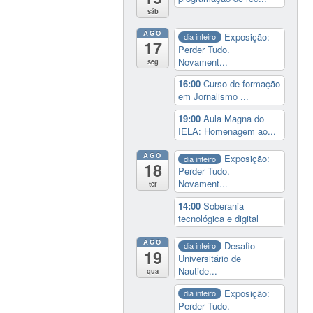
sáb
AGO
Exposição:
dia inteiro
17
Perder Tudo.
Novament...
seg
16:00
Curso de formação
em Jornalismo ...
19:00
Aula Magna do
IELA: Homenagem ao...
AGO
Exposição:
dia inteiro
18
Perder Tudo.
Novament...
ter
14:00
Soberania
tecnológica e digital
AGO
Desafio
dia inteiro
19
Universitário de
Nautide...
qua
Exposição:
dia inteiro
Perder Tudo.