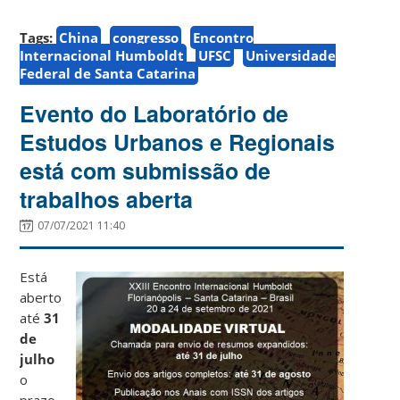
Tags:
China
congresso
Encontro
Internacional Humboldt
UFSC
Universidade
Federal de Santa Catarina
Evento do Laboratório de
Estudos Urbanos e Regionais
está com submissão de
trabalhos aberta
07/07/2021 11:40
Está
aberto
até
31
de
julho
o
prazo