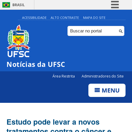
BRASIL
Simplifique!
ACESSIBILIDADE
ALTO CONTRASTE
MAPA DO SITE
Comunica BR
Participe
Acesso à informação
Legislação
Notícias da UFSC
Canais
Área Restrita
Administradores do Site
MENU
Estudo pode levar a novos
tratamentos contra o câncer e