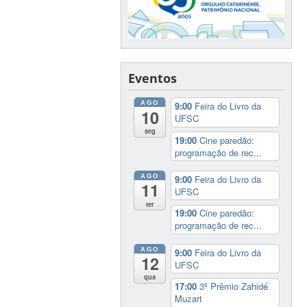
Eventos
AGO
9:00
Feira do Livro da
10
UFSC
seg
19:00
Cine paredão:
programação de rec...
AGO
9:00
Feira do Livro da
11
UFSC
ter
19:00
Cine paredão:
programação de rec...
AGO
9:00
Feira do Livro da
12
UFSC
qua
17:00
3º Prêmio Zahidé
Muzart