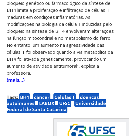
bloqueio genético ou farmacológico da síntese de
BH4 limita a proliferação e infiltração de células T
maduras em condições inflamatórias. As
modificações na biologia da célula T induzidas pelo
bloqueio na síntese de BH4 envolveram alterações
na função mitocondrial e no metabolismo do ferro.
No entanto, um aumento na agressividade das
células T foi observado quando a via metabólica da
BH4 foi ativada geneticamente, provocando um
aumento de atividade antitumoral”, explica a
professora.
(mais…)
Tags:
BH4
câncer
Células T
doenças
autoimunes
LABOX
UFSC
Universidade
Federal de Santa Catarina