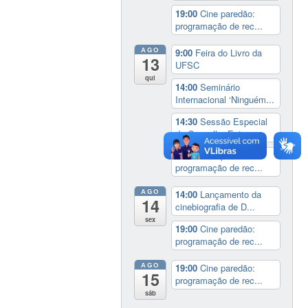
19:00
Cine paredão:
programação de rec...
AGO
9:00
Feira do Livro da
13
UFSC
qui
14:00
Seminário
Internacional ‘Ninguém...
14:30
Sessão Especial
do Conselho Esta...
19:00
Cine paredão:
programação de rec...
AGO
14:00
Lançamento da
14
cinebiografia de D...
sex
19:00
Cine paredão:
programação de rec...
AGO
19:00
Cine paredão:
15
programação de rec...
sáb