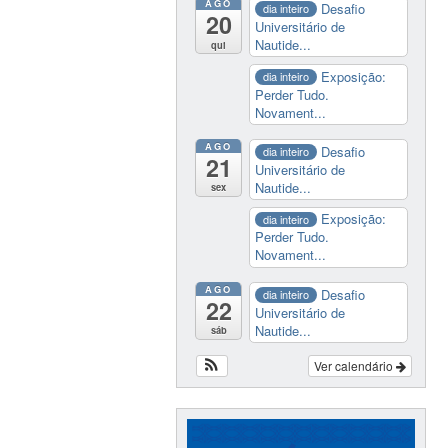
AGO
Desafio
dia inteiro
20
Universitário de
Nautide...
qui
Exposição:
dia inteiro
Perder Tudo.
Novament...
AGO
Desafio
dia inteiro
21
Universitário de
Nautide...
sex
Exposição:
dia inteiro
Perder Tudo.
Novament...
AGO
Desafio
dia inteiro
22
Universitário de
Nautide...
sáb
Ver calendário