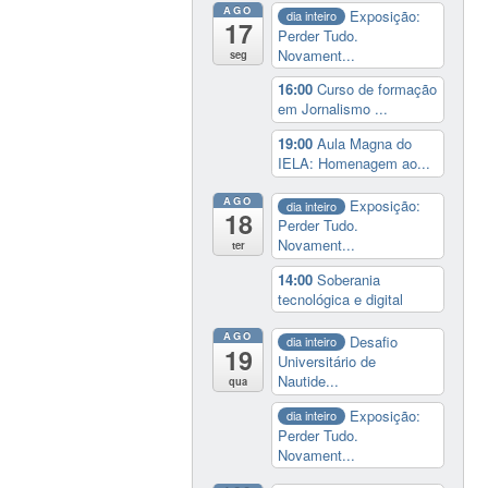
AGO
Exposição:
dia inteiro
17
Perder Tudo.
Novament...
seg
16:00
Curso de formação
em Jornalismo ...
19:00
Aula Magna do
IELA: Homenagem ao...
AGO
Exposição:
dia inteiro
18
Perder Tudo.
Novament...
ter
14:00
Soberania
tecnológica e digital
AGO
Desafio
dia inteiro
19
Universitário de
Nautide...
qua
Exposição:
dia inteiro
Perder Tudo.
Novament...