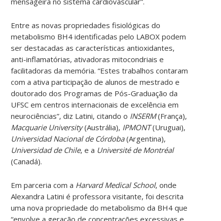
mensageira no sistema cardiovascular”.
Entre as novas propriedades fisiológicas do
metabolismo BH4 identificadas pelo LABOX podem
ser destacadas as características antioxidantes,
anti-inflamatórias, ativadoras mitocondriais e
facilitadoras da memória. “Estes trabalhos contaram
com a ativa participação de alunos de mestrado e
doutorado dos Programas de Pós-Graduação da
UFSC em centros internacionais de excelência em
neurociências”, diz Latini, citando o
INSERM
(França),
Macquarie University
(Austrália),
IPMONT
(Uruguai),
Universidad Nacional de Córdoba
(Argentina),
Universidad de Chile
, e a
Université de Montréal
(Canadá).
Em parceria com a
Harvard Medical School
, onde
Alexandra Latini é professora visitante, foi descrita
uma nova propriedade do metabolismo da BH4 que
“envolve a geração de concentrações excessivas e