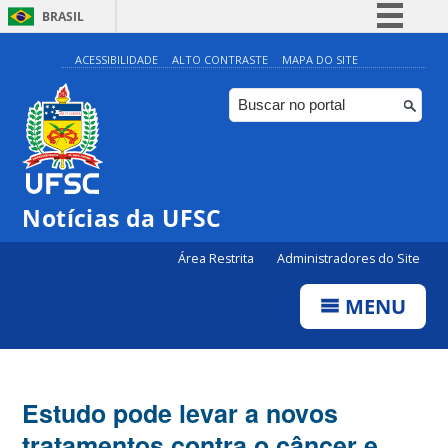
BRASIL
Simplifique!
ACESSIBILIDADE
ALTO CONTRASTE
MAPA DO SITE
Comunica BR
Participe
Acesso à informação
Legislação
Notícias da UFSC
Canais
Área Restrita
Administradores do Site
MENU
Estudo pode levar a novos
tratamentos contra o câncer e