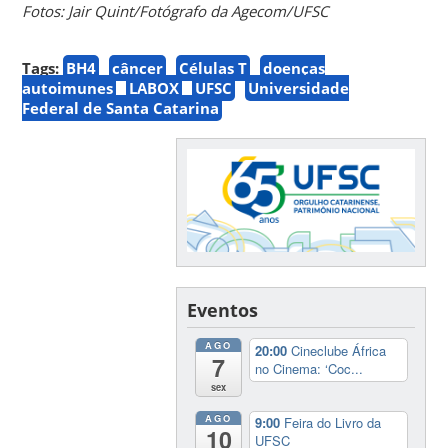
Fotos: Jair Quint/Fotógrafo da Agecom/UFSC
Tags:
BH4
câncer
Células T
doenças
autoimunes
LABOX
UFSC
Universidade
Federal de Santa Catarina
Eventos
AGO
20:00
Cineclube África
7
no Cinema: ‘Coc...
sex
AGO
9:00
Feira do Livro da
10
UFSC