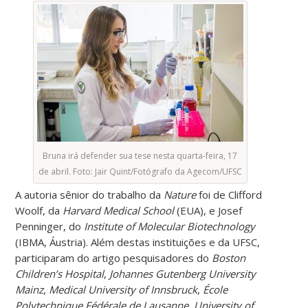
Bruna irá defender sua tese nesta quarta-feira, 17
de abril. Foto: Jair Quint/Fotógrafo da Agecom/UFSC
A autoria sênior do trabalho da
Nature
foi de Clifford
Woolf, da
Harvard Medical School
(EUA), e Josef
Penninger, do
Institute of Molecular Biotechnology
(IBMA, Áustria). Além destas instituições e da UFSC,
participaram do artigo pesquisadores do
Boston
Children’s Hospital
,
Johannes Gutenberg University
Mainz
,
Medical University of Innsbruck
,
École
Polytechnique Fédérale de Lausanne
,
University of