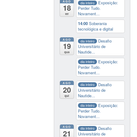
AGO
Exposição:
dia inteiro
18
Perder Tudo.
Novament...
ter
14:00
Soberania
tecnológica e digital
AGO
Desafio
dia inteiro
19
Universitário de
Nautide...
qua
Exposição:
dia inteiro
Perder Tudo.
Novament...
AGO
Desafio
dia inteiro
20
Universitário de
Nautide...
qui
Exposição:
dia inteiro
Perder Tudo.
Novament...
AGO
Desafio
dia inteiro
21
Universitário de