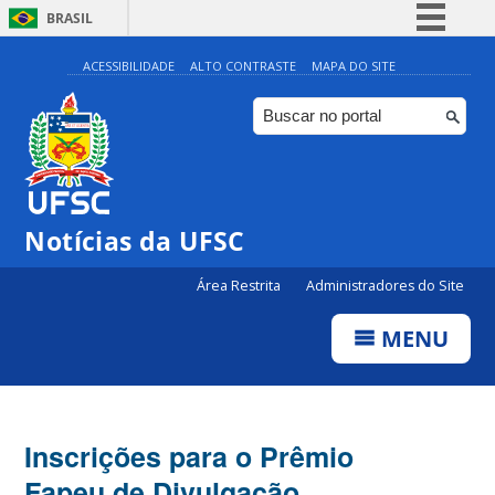
BRASIL
Simplifique!
ACESSIBILIDADE
ALTO CONTRASTE
MAPA DO SITE
Comunica BR
Participe
Acesso à informação
Legislação
Notícias da UFSC
Canais
Área Restrita
Administradores do Site
MENU
Inscrições para o Prêmio
Fapeu de Divulgação