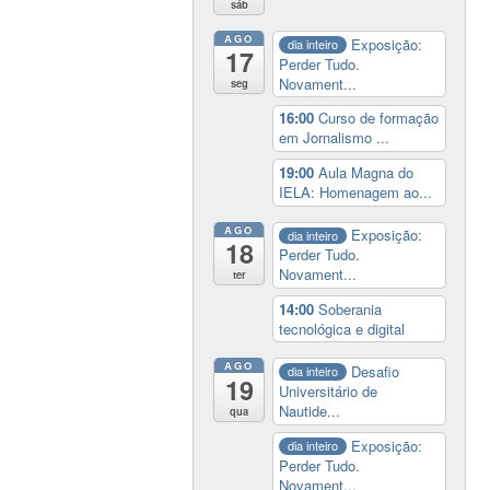
sáb
AGO
Exposição:
dia inteiro
17
Perder Tudo.
Novament...
seg
16:00
Curso de formação
em Jornalismo ...
19:00
Aula Magna do
IELA: Homenagem ao...
AGO
Exposição:
dia inteiro
18
Perder Tudo.
Novament...
ter
14:00
Soberania
tecnológica e digital
AGO
Desafio
dia inteiro
19
Universitário de
Nautide...
qua
Exposição:
dia inteiro
Perder Tudo.
Novament...