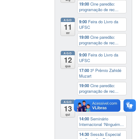
19:00
Cine paredão:
programação de rec...
AGO
9:00
Feira do Livro da
11
UFSC
ter
19:00
Cine paredão:
programação de rec...
AGO
9:00
Feira do Livro da
12
UFSC
qua
17:00
3º Prêmio Zahidé
Muzart
19:00
Cine paredão:
programação de rec...
AGO
9:00
Feira do Livro da
13
UFSC
qui
14:00
Seminário
Internacional ‘Ninguém...
14:30
Sessão Especial