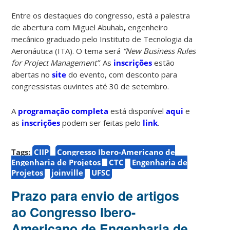
Entre os destaques do congresso, está a palestra
de abertura com Miguel Abuhab
,
engenheiro
mecânico graduado pelo Instituto de Tecnologia da
Aeronáutica (ITA). O tema será
“New Business Rules
for Project Management”
. As
inscrições
estão
abertas no
site
do evento, com desconto para
congressistas ouvintes até 30 de setembro.
A
programação completa
está disponível
aqui
e
as
inscrições
podem ser feitas pelo
link
.
Tags:
CIIP
Congresso Ibero-Americano de
Engenharia de Projetos
CTC
Engenharia de
Projetos
joinville
UFSC
Prazo para envio de artigos
ao Congresso Ibero-
Americano de Engenharia de