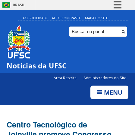
BRASIL
Simplifique!
ACESSIBILIDADE
ALTO CONTRASTE
MAPA DO SITE
Comunica BR
Participe
Acesso à informação
Legislação
Notícias da UFSC
Canais
Área Restrita
Administradores do Site
MENU
Centro Tecnológico de
Joinville promove Congresso