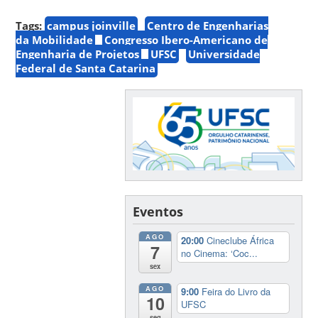
Tags:
campus joinville
Centro de Engenharias
da Mobilidade
Congresso Ibero-Americano de
Engenharia de Projetos
UFSC
Universidade
Federal de Santa Catarina
Eventos
AGO
20:00
Cineclube África
7
no Cinema: ‘Coc...
sex
AGO
9:00
Feira do Livro da
10
UFSC
seg