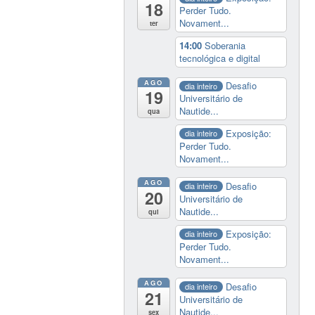
18
Perder Tudo.
Novament...
ter
14:00
Soberania
tecnológica e digital
AGO
Desafio
dia inteiro
19
Universitário de
Nautide...
qua
Exposição:
dia inteiro
Perder Tudo.
Novament...
AGO
Desafio
dia inteiro
20
Universitário de
Nautide...
qui
Exposição:
dia inteiro
Perder Tudo.
Novament...
AGO
Desafio
dia inteiro
21
Universitário de
Nautide...
sex