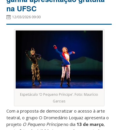
na UFSC
12/03/2026 09:00
Espetáculo ‘O Pequeno Príncipe’. Foto: Maurício
Garcias
Com a proposta de democratizar o acesso à arte
teatral, o grupo
O Dromedário Loquaz
apresenta o
projeto
O Pequeno Príncipe
no dia
13 de março
,