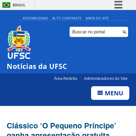
BRASIL
Simplifique!
ACESSIBILIDADE
ALTO CONTRASTE
MAPA DO SITE
Comunica BR
Participe
Acesso à informação
Legislação
Notícias da UFSC
Canais
Área Restrita
Administradores do Site
MENU
Clássico ‘O Pequeno Príncipe’
ganha apresentação gratuita