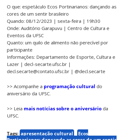
O que: espetáculo Ecos Portinarianos: dançando as
cores de um sentir brasileiro
Quando: 08/12/2023 | sexta-feira | 19h30
Onde: Auditório Garapuvu | Centro de Cultura e
Eventos da UFSC
Quanto: um quilo de alimento não perecível por
participante
Informações: Departamento de Esporte, Cultura e
Lazer | decl-secarte.ufsc.br |
decl.secarte@contato.ufsc.br | @decl.secarte
>> Acompanhe a
programação cultural
do
aniversário da UFSC.
>> Leia
mais notícias sobre o aniversário
da
UFSC.
Tags:
apresentação cultural
Ecos
Portinarianos: dançando as cores de um sentir