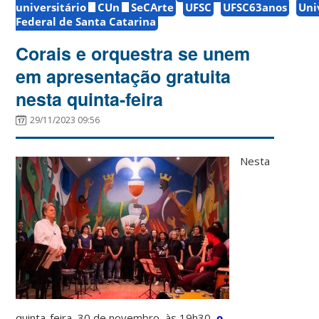
universitário
CUn
SeCArte
UFSC
UFSC63anos
Uni
Federal de Santa Catarina
Corais e orquestra se unem
em apresentação gratuita
nesta quinta-feira
29/11/2023 09:56
Nesta
quinta-feira, 30 de novembro, às 19h30,
o