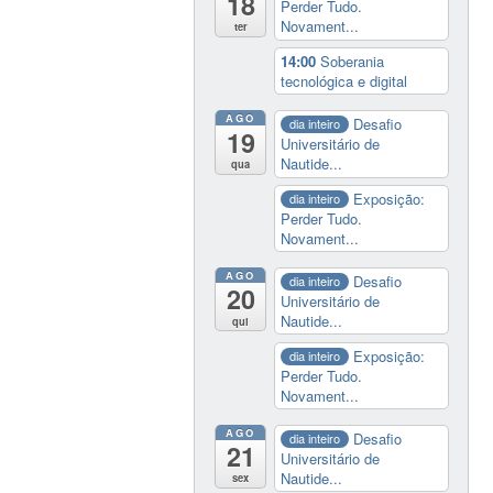
18
Perder Tudo.
Novament...
ter
14:00
Soberania
tecnológica e digital
AGO
Desafio
dia inteiro
19
Universitário de
Nautide...
qua
Exposição:
dia inteiro
Perder Tudo.
Novament...
AGO
Desafio
dia inteiro
20
Universitário de
Nautide...
qui
Exposição:
dia inteiro
Perder Tudo.
Novament...
AGO
Desafio
dia inteiro
21
Universitário de
Nautide...
sex