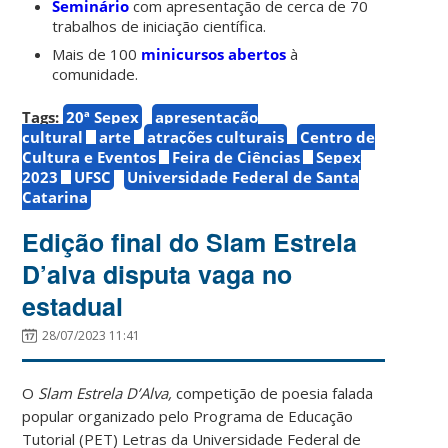
Seminário
com apresentação de cerca de 70
trabalhos de iniciação científica.
Mais de 100
minicursos abertos
à
comunidade.
Tags:
20ª Sepex
apresentação
cultural
arte
atrações culturais
Centro de
Cultura e Eventos
Feira de Ciências
Sepex
2023
UFSC
Universidade Federal de Santa
Catarina
Edição final do Slam Estrela
D’alva disputa vaga no
estadual
28/07/2023 11:41
O
Slam Estrela D’Alva,
competição de poesia falada
popular organizado pelo Programa de Educação
Tutorial (PET) Letras da Universidade Federal de