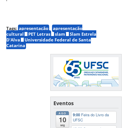
Tags:
apresentação
apresentação
cultural
PET Letras
slam
Slam Estrela
D'Alva
Universidade Federal de Santa
Catarina
Eventos
AGO
9:00
Feira do Livro da
10
UFSC
seg