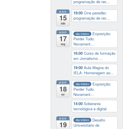
programação de rec...
AGO
19:00
Cine paredão:
15
programação de rec...
sáb
AGO
Exposição:
dia inteiro
17
Perder Tudo.
Novament...
seg
16:00
Curso de formação
em Jornalismo ...
19:00
Aula Magna do
IELA: Homenagem ao...
AGO
Exposição:
dia inteiro
18
Perder Tudo.
Novament...
ter
14:00
Soberania
tecnológica e digital
AGO
Desafio
dia inteiro
19
Universitário de