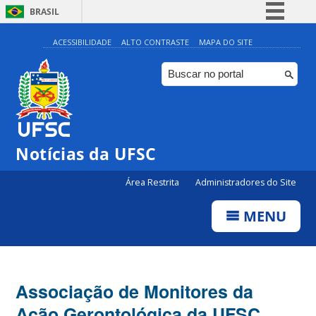
BRASIL
Simplifique!
ACESSIBILIDADE
ALTO CONTRASTE
MAPA DO SITE
Comunica BR
Participe
Acesso à informação
Legislação
Notícias da UFSC
Canais
Área Restrita
Administradores do Site
MENU
Associação de Monitores da
Ação Gerontológica da UFSC