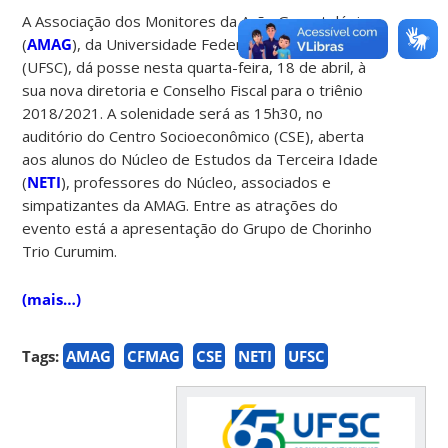
A Associação dos Monitores da Ação Gerontológica
(
AMAG
), da Universidade Federal de Santa Catarina
(UFSC), dá posse nesta quarta-feira, 18 de abril, à
sua nova diretoria e Conselho Fiscal para o triênio
2018/2021. A solenidade será as 15h30, no
auditório do Centro Socioeconômico (CSE), aberta
aos alunos do Núcleo de Estudos da Terceira Idade
(
NETI
), professores do Núcleo, associados e
simpatizantes da AMAG. Entre as atrações do
evento está a apresentação do Grupo de Chorinho
Trio Curumim.
(mais…)
Tags:
AMAG
CFMAG
CSE
NETI
UFSC