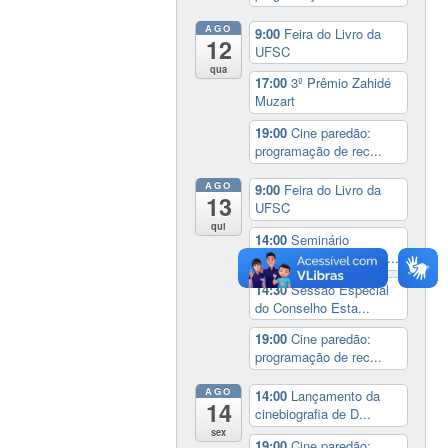
AGO
9:00
Feira do Livro da
12
UFSC
qua
17:00
3º Prêmio Zahidé
Muzart
19:00
Cine paredão:
programação de rec...
AGO
9:00
Feira do Livro da
13
UFSC
qui
14:00
Seminário
Internacional ‘Ninguém...
14:30
Sessão Especial
do Conselho Esta...
19:00
Cine paredão:
programação de rec...
AGO
14:00
Lançamento da
14
cinebiografia de D...
sex
19:00
Cine paredão: