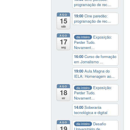
programação de rec...
AGO
19:00
Cine paredão:
15
programação de rec...
sáb
AGO
Exposição:
dia inteiro
17
Perder Tudo.
Novament...
seg
16:00
Curso de formação
em Jornalismo ...
19:00
Aula Magna do
IELA: Homenagem ao...
AGO
Exposição:
dia inteiro
18
Perder Tudo.
Novament...
ter
14:00
Soberania
tecnológica e digital
AGO
Desafio
dia inteiro
19
Universitário de