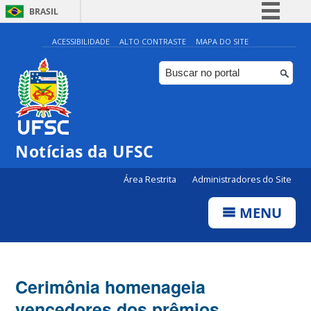
BRASIL
Simplifique!
ACESSIBILIDADE
ALTO CONTRASTE
MAPA DO SITE
Comunica BR
Participe
Acesso à informação
Legislação
Notícias da UFSC
Canais
Área Restrita
Administradores do Site
MENU
Cerimônia homenageia
vencedores dos prêmios