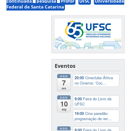
continuada
pesquisa
Profor
UFSC
Universidade
Federal de Santa Catarina
Eventos
AGO
20:00
Cineclube África
7
no Cinema: ‘Coc...
sex
AGO
9:00
Feira do Livro da
10
UFSC
seg
19:00
Cine paredão:
programação de rec...
AGO
9:00
Feira do Livro da