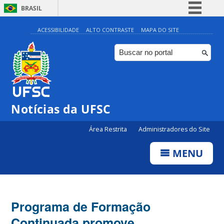
BRASIL
Simplifique!
ACESSIBILIDADE
ALTO CONTRASTE
MAPA DO SITE
Comunica BR
Participe
Acesso à informação
Legislação
Notícias da UFSC
Canais
Área Restrita
Administradores do Site
MENU
Programa de Formação
Continuada promove