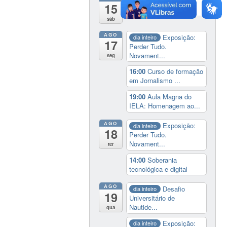
19:00
Cine paredão:
15
programação de rec...
sáb
AGO
Exposição:
dia inteiro
17
Perder Tudo.
Novament...
seg
16:00
Curso de formação
em Jornalismo ...
19:00
Aula Magna do
IELA: Homenagem ao...
AGO
Exposição:
dia inteiro
18
Perder Tudo.
Novament...
ter
14:00
Soberania
tecnológica e digital
AGO
Desafio
dia inteiro
19
Universitário de
Nautide...
qua
Exposição:
dia inteiro