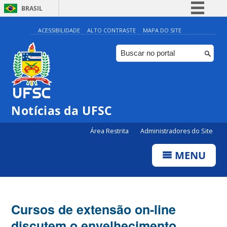
BRASIL
Simplifique!
ACESSIBILIDADE
ALTO CONTRASTE
MAPA DO SITE
Comunica BR
Participe
Acesso à informação
Legislação
Notícias da UFSC
Canais
Área Restrita
Administradores do Site
MENU
Cursos de extensão on-line
discutem o envelhecimento