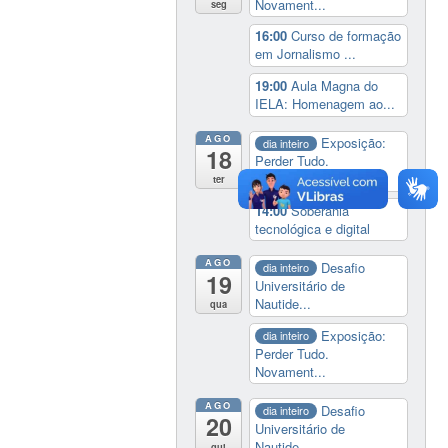
Novament...
seg
16:00
Curso de formação
em Jornalismo ...
19:00
Aula Magna do
IELA: Homenagem ao...
AGO
Exposição:
dia inteiro
18
Perder Tudo.
Novament...
ter
14:00
Soberania
tecnológica e digital
AGO
Desafio
dia inteiro
19
Universitário de
Nautide...
qua
Exposição:
dia inteiro
Perder Tudo.
Novament...
AGO
Desafio
dia inteiro
20
Universitário de
Nautide...
qui