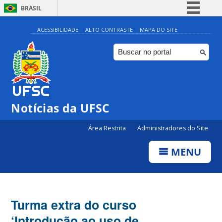
BRASIL
Simplifique!
ACESSIBILIDADE
ALTO CONTRASTE
MAPA DO SITE
Comunica BR
Participe
Acesso à informação
Legislação
Notícias da UFSC
Canais
Área Restrita
Administradores do Site
MENU
Turma extra do curso
‘Introdução ao uso de