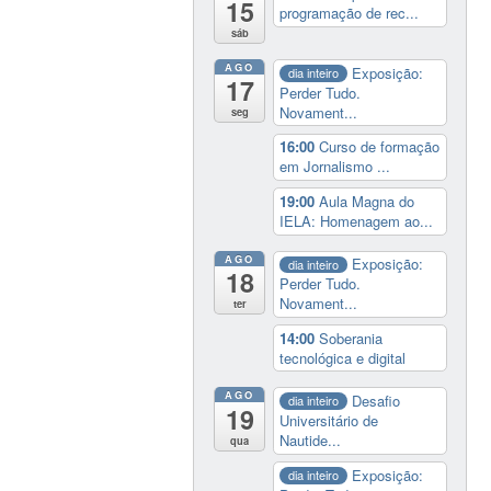
15
programação de rec...
sáb
AGO
Exposição:
dia inteiro
17
Perder Tudo.
Novament...
seg
16:00
Curso de formação
em Jornalismo ...
19:00
Aula Magna do
IELA: Homenagem ao...
AGO
Exposição:
dia inteiro
18
Perder Tudo.
Novament...
ter
14:00
Soberania
tecnológica e digital
AGO
Desafio
dia inteiro
19
Universitário de
Nautide...
qua
Exposição:
dia inteiro