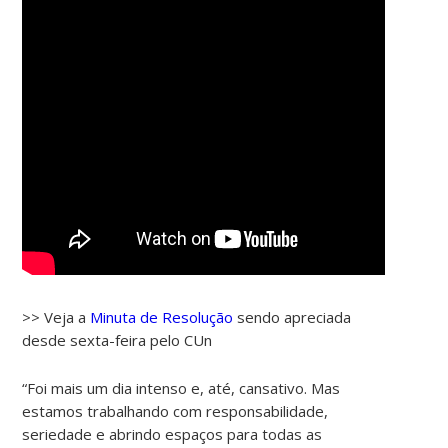
>> Veja a
Minuta de Resolução
sendo apreciada
desde sexta-feira pelo CUn
“Foi mais um dia intenso e, até, cansativo. Mas
estamos trabalhando com responsabilidade,
seriedade e abrindo espaços para todas as