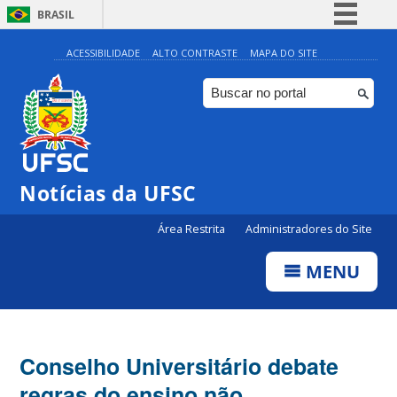
BRASIL
Simplifique!
ACESSIBILIDADE
ALTO CONTRASTE
MAPA DO SITE
Comunica BR
Participe
Acesso à informação
Legislação
Notícias da UFSC
Canais
Área Restrita
Administradores do Site
MENU
Conselho Universitário debate
regras do ensino não