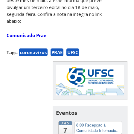
deste mês de maio, a Prae informa que prevê
divulgar um terceiro edital no dia 18 de maio,
segunda-feira. Confira a nota na íntegra no link
abaixo:
Comunicado Prae
Tags:
coronavírus
PRAE
UFSC
Eventos
AGO
8:00
Recepção à
7
Comunidade Internacio...