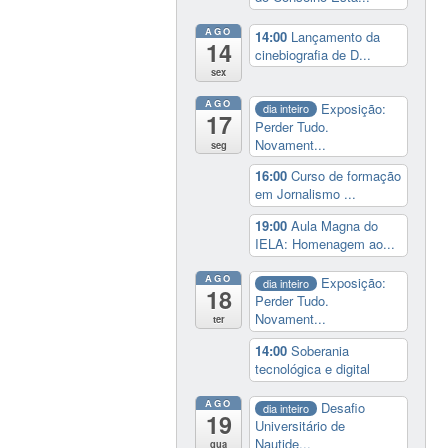
AGO
14:00
Lançamento da
14
cinebiografia de D...
sex
AGO
Exposição:
dia inteiro
17
Perder Tudo.
Novament...
seg
16:00
Curso de formação
em Jornalismo ...
19:00
Aula Magna do
IELA: Homenagem ao...
AGO
Exposição:
dia inteiro
18
Perder Tudo.
Novament...
ter
14:00
Soberania
tecnológica e digital
AGO
Desafio
dia inteiro
19
Universitário de
Nautide...
qua