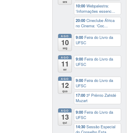
sex
10:00
Webpalestra:
‘Informações essenc...
20:00
Cineclube África
no Cinema: ‘Coc...
AGO
9:00
Feira do Livro da
10
UFSC
seg
AGO
9:00
Feira do Livro da
11
UFSC
ter
AGO
9:00
Feira do Livro da
12
UFSC
qua
17:00
3º Prêmio Zahidé
Muzart
AGO
9:00
Feira do Livro da
13
UFSC
qui
14:30
Sessão Especial
do Conselho Esta...