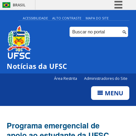
BRASIL
Simplifique!
ACESSIBILIDADE
ALTO CONTRASTE
MAPA DO SITE
Comunica BR
Participe
Acesso à informação
Legislação
Notícias da UFSC
Canais
Área Restrita
Administradores do Site
MENU
Programa emergencial de
apoio ao estudante da UFSC